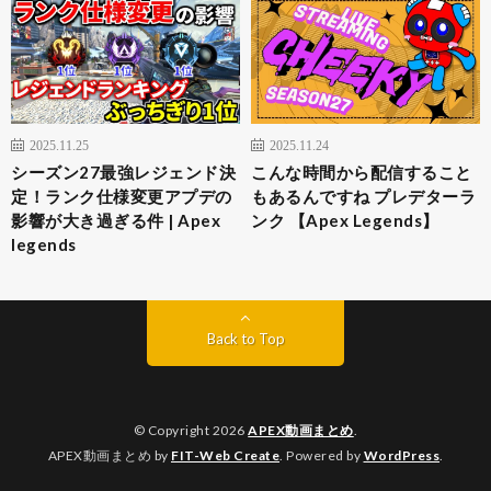
2025.11.25
2025.11.24
シーズン27最強レジェンド決
こんな時間から配信すること
定！ランク仕様変更アプデの
もあるんですね プレデターラ
影響が大き過ぎる件 | Apex
ンク 【Apex Legends】
legends
Back to Top
© Copyright 2026
APEX動画まとめ
.
APEX動画まとめ by
FIT-Web Create
. Powered by
WordPress
.