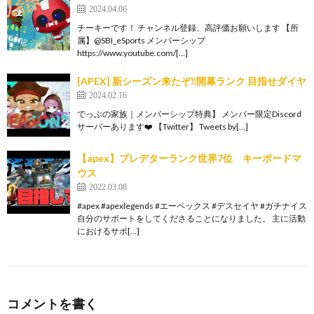
2024.04.06
チーキーです！ チャンネル登録、高評価お願いします 【所
属】@SBI_eSports メンバーシップ
https://www.youtube.com/[…]
[APEX] 新シーズン来たぞ‼開幕ランク 目指せダイヤ
2024.02.16
でっぷの家族｜メンバーシップ特典】 メンバー限定Discord
サーバーあります❤️ 【Twitter】 Tweets by[…]
【apex】プレデターランク世界7位 キーボードマ
ウス
2022.03.08
#apex #apexlegends #エーペックス #デスセイヤ #ガチナイス
自分のサポートをしてくださることになりました。 主に活動
におけるサポ[…]
コメントを書く