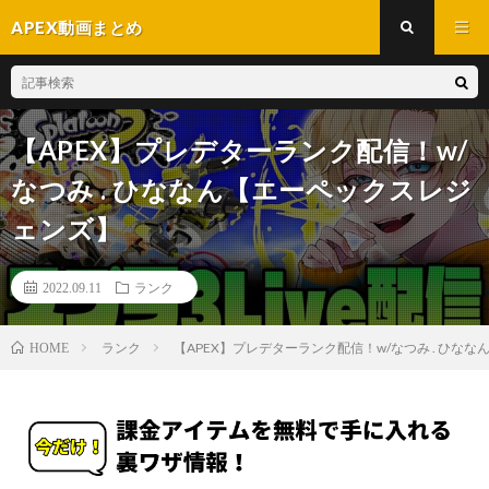
APEX動画まとめ
【APEX】プレデターランク配信！w/
なつみ . ひななん【エーペックスレジ
ェンズ】
2022.09.11
ランク
ランク
【APEX】プレデターランク配信！w/なつみ . ひな
HOME