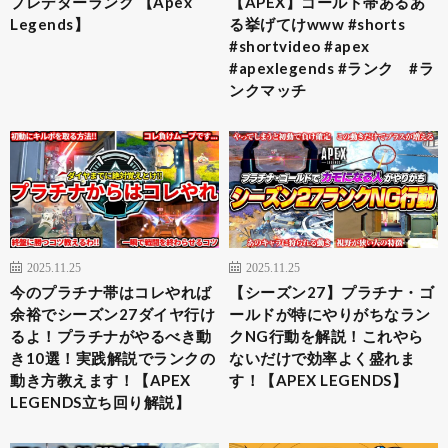
プレデターランク 【Apex
【APEX】ゴールド帯あるあ
Legends】
る挙げてけwww #shorts
#shortvideo #apex
#apexlegends #ランク #ラ
ンクマッチ
2025.11.25
2025.11.25
今のプラチナ帯はコレやれば
【シーズン27】プラチナ・ゴ
余裕でシーズン27ダイヤ行け
ールドが特にやりがちなラン
るよ！プラチナがやるべき動
クNG行動を解説！これやら
き10選！実践解説でランクの
ないだけで効率よく盛れま
動き方教えます！【APEX
す！【APEX LEGENDS】
LEGENDS立ち回り解説】