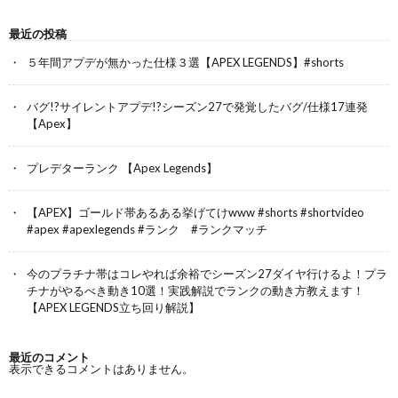
最近の投稿
５年間アプデが無かった仕様３選【APEX LEGENDS】#shorts
バグ!?サイレントアプデ!?シーズン27で発覚したバグ/仕様17連発
【Apex】
プレデターランク 【Apex Legends】
【APEX】ゴールド帯あるある挙げてけwww #shorts #shortvideo
#apex #apexlegends #ランク #ランクマッチ
今のプラチナ帯はコレやれば余裕でシーズン27ダイヤ行けるよ！プラ
チナがやるべき動き10選！実践解説でランクの動き方教えます！
【APEX LEGENDS立ち回り解説】
最近のコメント
表示できるコメントはありません。