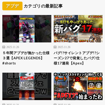
アプデ
カテゴリの最新記事
2025.11.26
2025.11.26
５年間アプデが無かった仕様
バグ!?サイレントアプデ!?シ
３選【APEX LEGENDS】
ーズン27で発覚したバグ/仕
#shorts
様17連発【Apex】
2025.11.21
2025.11.19