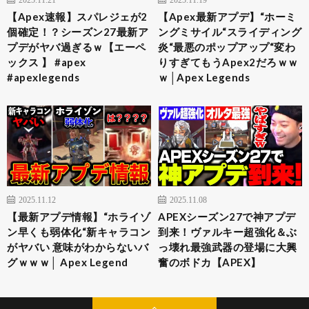
【Apex速報】スパレジェが2
【Apex最新アプデ】“ホーミ
個確定！？シーズン27最新ア
ングミサイル“スライディング
プデがヤバ過ぎるｗ【エーペ
炎“最悪のポップアップ“変わ
ックス 】 #apex
りすぎてもうApex2だろｗｗ
#apexlegends
ｗ│Apex Legends
2025.11.12
2025.11.08
【最新アプデ情報】“ホライゾ
APEXシーズン27で神アプデ
ン早くも弱体化“新キャラコン
到来！ヴァルキー超強化＆ぶ
がヤバい 意味がわからないバ
っ壊れ最強武器の登場に大興
グｗｗｗ│ Apex Legend
奮のボドカ【APEX】