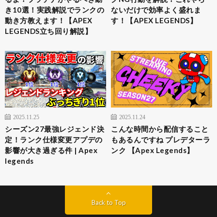
き10選！実践解説でランクの
ないだけで効率よく盛れま
動き方教えます！【APEX
す！【APEX LEGENDS】
LEGENDS立ち回り解説】
2025.11.25
2025.11.24
シーズン27最強レジェンド決
こんな時間から配信すること
定！ランク仕様変更アプデの
もあるんですね プレデターラ
影響が大き過ぎる件 | Apex
ンク 【Apex Legends】
legends
Back to Top