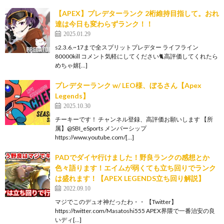
【APEX】プレデターランク 2桁維持目指して。おれ
達は今日も変わらずランク！！
2025.01.29
s2.3.6.~17まで全スプリットプレデター ライフライン
80000kill コメント気軽にしてください🐈高評価してくれたら
めちゃ嬉[…]
プレデターランク w/ LEO様、ぼるさん【Apex
Legends】
2025.10.30
チーキーです！ チャンネル登録、高評価お願いします 【所
属】@SBI_eSports メンバーシップ
https://www.youtube.com/[…]
PADでダイヤ行けました！野良ランクの感想とか
色々語ります！エイムが弱くても立ち回りでランク
は盛れます！【APEX LEGENDS立ち回り解説】
2022.09.10
マジでこのデュオ神だったわ・・ 【Twitter】
https://twitter.com/Masatoshi555 APEX界隈で一番治安の良
いディ[…]