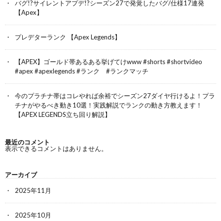
バグ!?サイレントアプデ!?シーズン27で発覚したバグ/仕様17連発
【Apex】
プレデターランク 【Apex Legends】
【APEX】ゴールド帯あるある挙げてけwww #shorts #shortvideo
#apex #apexlegends #ランク #ランクマッチ
今のプラチナ帯はコレやれば余裕でシーズン27ダイヤ行けるよ！プラ
チナがやるべき動き10選！実践解説でランクの動き方教えます！
【APEX LEGENDS立ち回り解説】
最近のコメント
表示できるコメントはありません。
アーカイブ
2025年11月
2025年10月