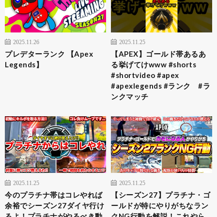
2025.11.26
2025.11.25
プレデターランク 【Apex
【APEX】ゴールド帯あるあ
Legends】
る挙げてけwww #shorts
#shortvideo #apex
#apexlegends #ランク #ラ
ンクマッチ
2025.11.25
2025.11.25
今のプラチナ帯はコレやれば
【シーズン27】プラチナ・ゴ
余裕でシーズン27ダイヤ行け
ールドが特にやりがちなラン
るよ！プラチナがやるべき動
クNG行動を解説！これやら