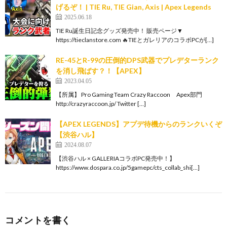
げるぞ！ | TIE Ru, TIE Gian, Axis | Apex Legends
2025.06.18
TIE Ru誕生日記念グッズ発売中！ 販売ページ▼
https://tieclanstore.com 🔥TIEとガレリアのコラボPCが[…]
RE-45とR-99の圧倒的DPS武器でプレデターランク
を消し飛ばす？！【APEX】
2023.04.05
【所属】 Pro Gaming Team Crazy Raccoon Apex部門
http://crazyraccoon.jp/​ Twitter […]
【APEX LEGENDS】アプデ待機からのランクいくぞ
【渋谷ハル】
2024.08.07
【渋谷ハル × GALLERIAコラボPC発売中！】
https://www.dospara.co.jp/5gamepc/cts_collab_shi[…]
コメントを書く