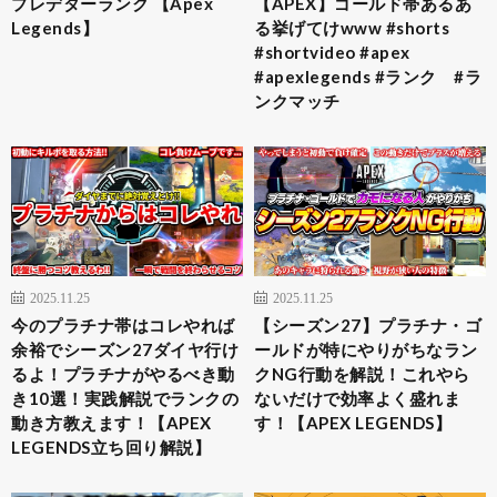
プレデターランク 【Apex
【APEX】ゴールド帯あるあ
Legends】
る挙げてけwww #shorts
#shortvideo #apex
#apexlegends #ランク #ラ
ンクマッチ
2025.11.25
2025.11.25
今のプラチナ帯はコレやれば
【シーズン27】プラチナ・ゴ
余裕でシーズン27ダイヤ行け
ールドが特にやりがちなラン
るよ！プラチナがやるべき動
クNG行動を解説！これやら
き10選！実践解説でランクの
ないだけで効率よく盛れま
動き方教えます！【APEX
す！【APEX LEGENDS】
LEGENDS立ち回り解説】