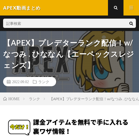
APEX動画まとめ
【APEX】プレデターランク配信！w/
なつみ . ひななん【エーペックスレジ
ェンズ】
2022.09.02
ランク
ランク
【APEX】プレデターランク配信！w/なつみ . ひな
HOME