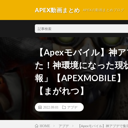
APEX動画まとめ
APEXの動画まとめブログ
【Apexモバイル】神
た！神環境になった現
報」【APEXMOBIL
【まがれつ】
2022.09.01
アプデ
アプデ
【Apexモバイル】神アプデで
HOME