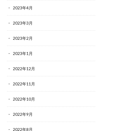
2023年4月
2023年3月
2023年2月
2023年1月
2022年12月
2022年11月
2022年10月
2022年9月
2022年8月