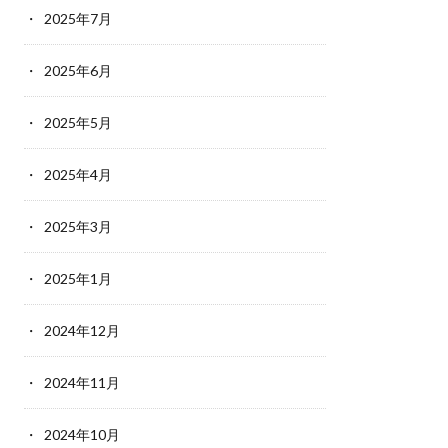
2025年7月
2025年6月
2025年5月
2025年4月
2025年3月
2025年1月
2024年12月
2024年11月
2024年10月