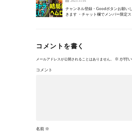
2023.11.01
チャンネル登録・Goodボタンお願いし
きます ・チャット欄でメンバー限定スタ
コメントを書く
※
が付い
メールアドレスが公開されることはありません。
コメント
名前
※