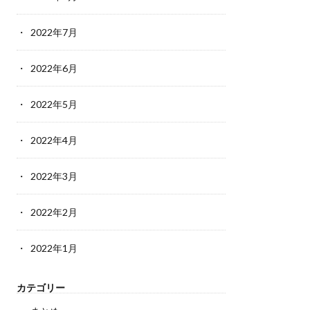
2022年7月
2022年6月
2022年5月
2022年4月
2022年3月
2022年2月
2022年1月
カテゴリー