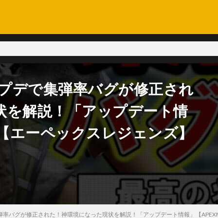
アプデで集弾率バグが修正され
状を解説！「アップデート情
E】【エーペックスレジェンズ】
集弾率バグが修正された！神環境になった現状を解説！「アップデート情報」【APEX