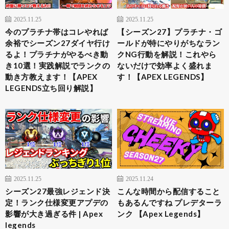
2025.11.25
2025.11.25
今のプラチナ帯はコレやれば
【シーズン27】プラチナ・ゴ
余裕でシーズン27ダイヤ行け
ールドが特にやりがちなラン
るよ！プラチナがやるべき動
クNG行動を解説！これやら
き10選！実践解説でランクの
ないだけで効率よく盛れま
動き方教えます！【APEX
す！【APEX LEGENDS】
LEGENDS立ち回り解説】
2025.11.25
2025.11.24
シーズン27最強レジェンド決
こんな時間から配信すること
定！ランク仕様変更アプデの
もあるんですね プレデターラ
影響が大き過ぎる件 | Apex
ンク 【Apex Legends】
legends