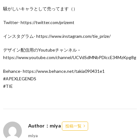
騒がしいキャラとして売ってます（）
Twitter- https://twitter.com/prizemt
インスタグラム- https://www.instagram.com/tie_prize/
デザイン配信用のYoutubeチャンネル –
https://www.youtube.com/channel/UCVdSdMNbPDlccE34MzKpg8g
Behance- https://www.behance.net/takia090431e1
#APEXLEGENDS
#TIE
Author：miya
投稿一覧
miya