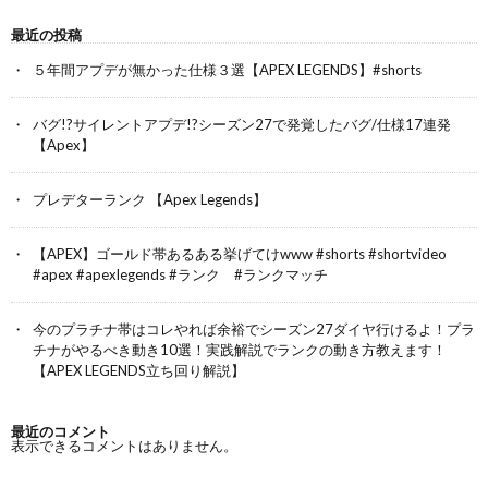
最近の投稿
５年間アプデが無かった仕様３選【APEX LEGENDS】#shorts
バグ!?サイレントアプデ!?シーズン27で発覚したバグ/仕様17連発
【Apex】
プレデターランク 【Apex Legends】
【APEX】ゴールド帯あるある挙げてけwww #shorts #shortvideo
#apex #apexlegends #ランク #ランクマッチ
今のプラチナ帯はコレやれば余裕でシーズン27ダイヤ行けるよ！プラ
チナがやるべき動き10選！実践解説でランクの動き方教えます！
【APEX LEGENDS立ち回り解説】
最近のコメント
表示できるコメントはありません。