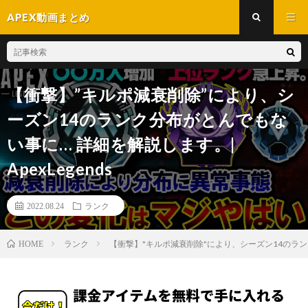
APEX動画まとめ
【衝撃】”キルポ減衰削除”により、シ
ーズン14のランク分布がとんでもな
い事に… 詳細を解説します。|
ApexLegends
2022.08.24
ランク
ランク
【衝撃】"キルポ減衰削除"により、シーズン14のランク分布
HOME