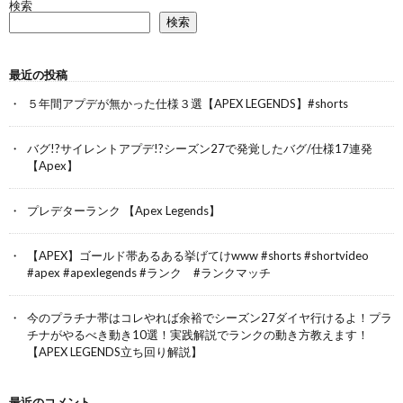
検索
検索
最近の投稿
５年間アプデが無かった仕様３選【APEX LEGENDS】#shorts
バグ!?サイレントアプデ!?シーズン27で発覚したバグ/仕様17連発
【Apex】
プレデターランク 【Apex Legends】
【APEX】ゴールド帯あるある挙げてけwww #shorts #shortvideo
#apex #apexlegends #ランク #ランクマッチ
今のプラチナ帯はコレやれば余裕でシーズン27ダイヤ行けるよ！プラ
チナがやるべき動き10選！実践解説でランクの動き方教えます！
【APEX LEGENDS立ち回り解説】
最近のコメント