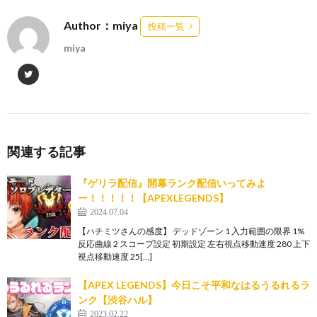
Author：miya
投稿一覧
miya
関連する記事
『ゲリラ配信』開幕ランク配信いってみよ
ー！！！！！【APEXLEGENDS】
2024.07.04
【ハチミツさんの感度】 デッドゾーン 1 入力範囲の限界 1%
反応曲線 2 スコープ設定 初期設定 左右視点移動速度 280 上下
視点移動速度 25[…]
【APEX LEGENDS】今日こそ平和なはるうるれるラ
ンク【渋谷ハル】
2023.02.22