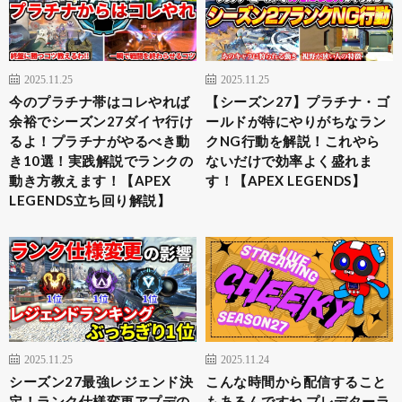
2025.11.25
2025.11.25
今のプラチナ帯はコレやれば
【シーズン27】プラチナ・ゴ
余裕でシーズン27ダイヤ行け
ールドが特にやりがちなラン
るよ！プラチナがやるべき動
クNG行動を解説！これやら
き10選！実践解説でランクの
ないだけで効率よく盛れま
動き方教えます！【APEX
す！【APEX LEGENDS】
LEGENDS立ち回り解説】
2025.11.25
2025.11.24
シーズン27最強レジェンド決
こんな時間から配信すること
定！ランク仕様変更アプデの
もあるんですね プレデターラ