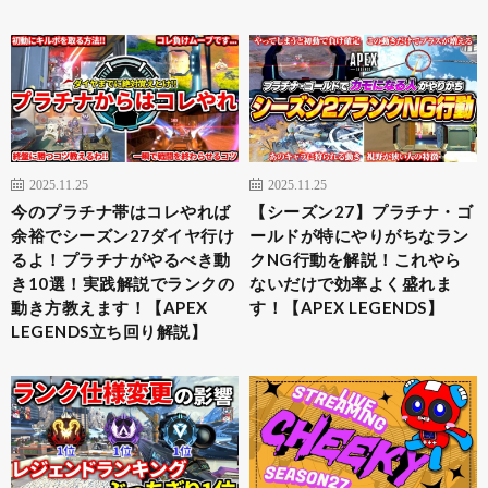
2025.11.25
2025.11.25
今のプラチナ帯はコレやれば
【シーズン27】プラチナ・ゴ
余裕でシーズン27ダイヤ行け
ールドが特にやりがちなラン
るよ！プラチナがやるべき動
クNG行動を解説！これやら
き10選！実践解説でランクの
ないだけで効率よく盛れま
動き方教えます！【APEX
す！【APEX LEGENDS】
LEGENDS立ち回り解説】