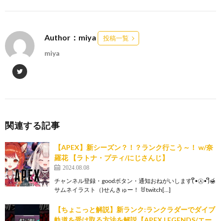
Author：miya
投稿一覧
miya
関連する記事
【APEX】新シーズン？！？ランク行こう～！ w/奈
羅花 【ラトナ・プティ/にじさんじ】
2024.08.08
チャンネル登録・goodボタン・通知おねがいします( ິ•㉦• )ິ🍯
サムネイラスト（)せんきゅー！ 🐰twitch[…]
【ちょこっと解説】新ランク:ランクラダーでダイブ
軌道を受け取る方法を解説【APEX LEGENDS/エー