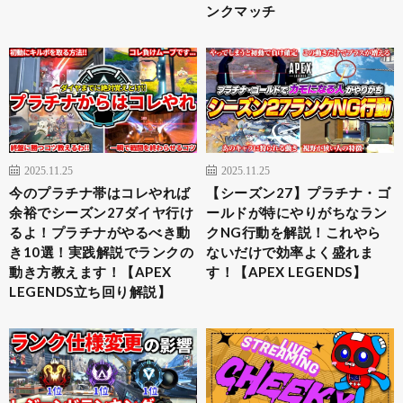
ンクマッチ
2025.11.25
2025.11.25
今のプラチナ帯はコレやれば
【シーズン27】プラチナ・ゴ
余裕でシーズン27ダイヤ行け
ールドが特にやりがちなラン
るよ！プラチナがやるべき動
クNG行動を解説！これやら
き10選！実践解説でランクの
ないだけで効率よく盛れま
動き方教えます！【APEX
す！【APEX LEGENDS】
LEGENDS立ち回り解説】