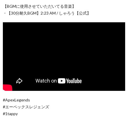
【BGMに使用させていただいてる音楽】
・【30分耐久BGM】2:23 AM / しゃろう【公式】
#ApexLegends
#エーペックスレジェンズ
#1tappy