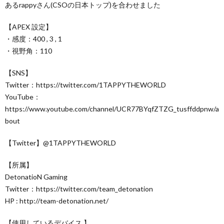
あるrappyさん(CSOの日本トップ)を合わせました
【APEX 設定】
・感度：400 , 3 , 1
・視野角：110
【SNS】
Twitter：https://twitter.com/1TAPPYTHEWORLD
YouTube：
https://www.youtube.com/channel/UCR77BYqfZTZG_tusffddpnw/a
bout
【Twitter】@1TAPPYTHEWORLD
【所属】
DetonatioN Gaming
Twitter：https://twitter.com/team_detonation
HP : http://team-detonation.net/
【使用しているデバイス 】