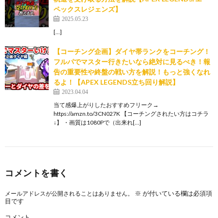
ペックスレジェンズ】
2025.05.23
[…]
【コーチング企画】ダイヤ帯ランクをコーチング！
フルパでマスター行きたいなら絶対に見るべき！報
告の重要性や終盤の戦い方を解説！もっと強くなれ
るよ！【APEX LEGENDS立ち回り解説】
2023.04.04
当て感爆上がりしたおすすめフリーク→
https://amzn.to/3CN027K 【コーチングされたい方はコチラ
↓】 ・画質は1080Pで（出来れ[…]
コメントを書く
※
が付いている欄は必須項
メールアドレスが公開されることはありません。
目です
コメント