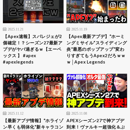
2025.11.21
2025.11.19
【Apex速報】スパレジェが2
【Apex最新アプデ】“ホーミ
個確定！？シーズン27最新ア
ングミサイル“スライディング
プデがヤバ過ぎるｗ【エーペ
炎“最悪のポップアップ“変わ
ックス 】 #apex
りすぎてもうApex2だろｗｗ
#apexlegends
ｗ│Apex Legends
2025.11.12
2025.11.08
【最新アプデ情報】“ホライゾ
APEXシーズン27で神アプデ
ン早くも弱体化“新キャラコン
到来！ヴァルキー超強化＆ぶ