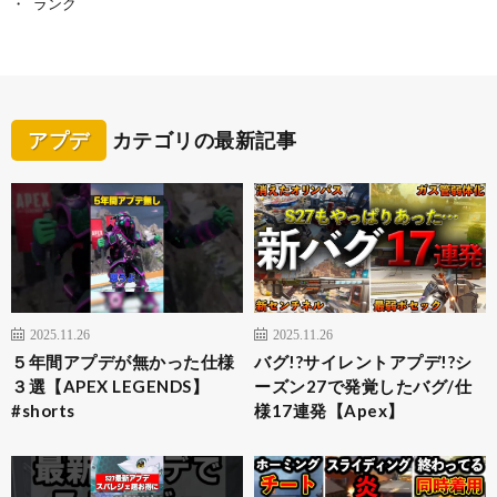
ランク
アプデ
カテゴリの最新記事
2025.11.26
2025.11.26
５年間アプデが無かった仕様
バグ!?サイレントアプデ!?シ
３選【APEX LEGENDS】
ーズン27で発覚したバグ/仕
#shorts
様17連発【Apex】