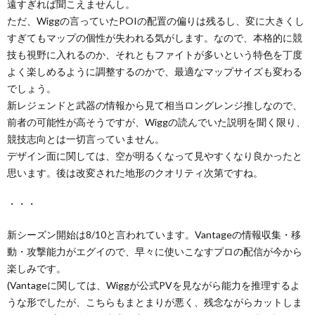
遠すぎれば聞こえませんし。
ただ、Wiggの言っていたPOIの配置の偏りは残るし、変に大きくし
すぎてもマップの個性が失われる気がします。なので、本格的に競
技も視野に入れるのか、それともファイトが多いという特色を丁度
よく楽しめるように調整するのかで、最適なマップサイズも変わる
でしょう。
新レジェンドと武器の情報から見て相当ロングレンジ推しなので、
前者の可能性が高そうですが、Wiggの読んでいた説明を聞く限り、
競技志向とは一切言っていません。
デザイン面に関しては、空が明るくなって見やすくなり良かったと
思います。後は改変された地形のクオリティ次第ですね。
・・・
新シーズン開始は8/10と言われています。Vantageの情報収集・移
動・攻撃能力がエグイので、早々に使いこなすプロの配信が今から
楽しみです。
(Vantageに関しては、Wiggが公式PVを見ながら能力を推理するよ
うな形でしたが、こちらもまとまりが悪く、残念ながらカットしま