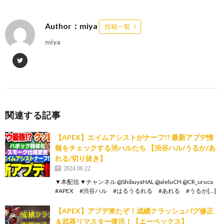
Author：miya
投稿一覧
miya
関連する記事
【APEX】エイムアシストがナーフ!? 最新アプデ情
報をチェックする渋ハルたち 【渋谷ハル/うるか/あ
れる/切り抜き】
2024.06.22
▼本配信 ▼チャンネル @ShibuyaHAL @aleluCH @CR_uruca
#APEX #渋谷ハル #はるうるれる #あれる #うるか[…]
【APEX】アプデ来たぞ！成績クラッシュバグ修正
＆武器リマスター復活！【エーペックス】