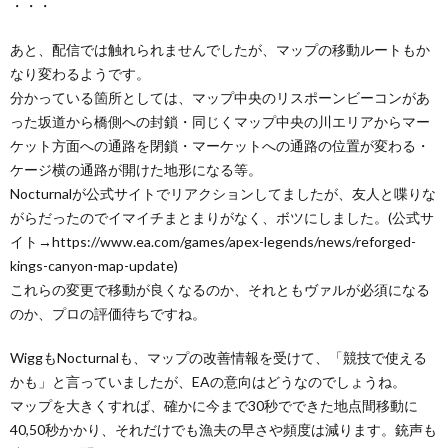
・・・
あと、配信では触れられませんでしたが、マップの移動ルートもか
なり変わるようです。
分かっている箇所としては、マップ中央のリスポーンビーコンがあ
った坂道から橋側への封鎖・同じくマップ中央の川エリアからマー
ケット方面への通路を閉鎖・マーケットへの通路の位置が変わる・
ケージ横の通路が開けた地形になる等。
Nocturnalが公式サイトでリアクションしてましたが、友人と喋りな
がらだったのでイマイチまとまりがなく、ボツにしました。(公式サ
イト→https://www.ea.com/games/apex-legends/news/reforged-
kings-canyon-map-update)
これらの変更で移動が良くなるのか、それともヴァルが必須になる
のか、プロの評価待ちですね。
WiggもNocturnalも、マップの改善情報を受けて、「競技で使える
かも」と言っていましたが、EAの意向はどうなのでしょうね。
マップを大きくすれば、確かに今まで30秒でできた地点間移動に
40,50秒かかり、それだけでも漁夫の早さや頻度は減ります。銃声も