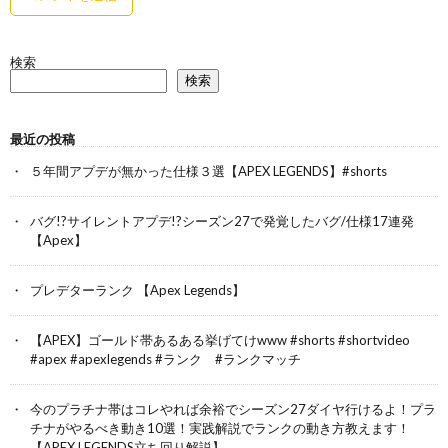
検索
検索
最近の投稿
５年間アプデが無かった仕様３選【APEX LEGENDS】#shorts
バグ!?サイレントアプデ!?シーズン27で発覚したバグ/仕様17連発
【Apex】
プレデターランク 【Apex Legends】
【APEX】ゴールド帯あるある挙げてけwww #shorts #shortvideo
#apex #apexlegends #ランク #ランクマッチ
今のプラチナ帯はコレやれば余裕でシーズン27ダイヤ行けるよ！プラ
チナがやるべき動き10選！実践解説でランクの動き方教えます！
【APEX LEGENDS立ち回り解説】