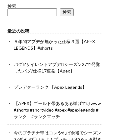
検索
検索
最近の投稿
５年間アプデが無かった仕様３選【APEX
LEGENDS】#shorts
バグ!?サイレントアプデ!?シーズン27で発覚
したバグ/仕様17連発【Apex】
プレデターランク 【Apex Legends】
【APEX】ゴールド帯あるある挙げてけwww
#shorts #shortvideo #apex #apexlegends #
ランク #ランクマッチ
今のプラチナ帯はコレやれば余裕でシーズン
27ダイヤ行けるよ！プラチナがやるべき動き