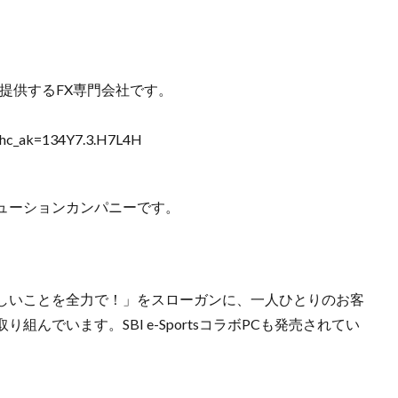
を提供するFX専門会社です。
ml?hc_ak=134Y7.3.H7L4H
ューションカンパニーです。
しいことを全力で！」をスローガンに、一人ひとりのお客
んでいます。SBI e-SportsコラボPCも発売されてい