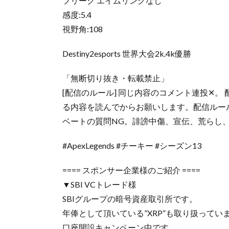
フリーク エイムリングなし
感度:5.4
視野角:108
Destiny2esports 世界大会2k.4k優勝
「無断切り抜き・転載禁止」
[配信のルール] 同じ内容のコメント連投✕
る内容を読んでからお願いします。配信ルー
ベートの質問NG。誹謗中傷、宣伝、荒らし
#ApexLegends #チーキー #シーズン13
==== スポンサー企業様のご紹介 ====
▼SBI VCトレード様
SBIグループの暗号資産取引所です。
年俸として頂いている”XRP”も取り扱ってい
口座開設キャンペーン中です。