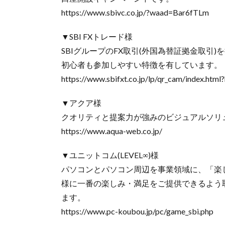
https://www.sbivc.co.jp/?waad=Bar6fTLm
▼SBI FXトレード様
SBIグループのFX取引(外国為替証拠金取引)
初心者も参加しやすい特徴を有しています。
https://www.sbifxt.co.jp/lp/qr_cam/index.ht
▼アクア様
クオリティと提案力が強みのビジュアルソリ
https://www.aqua-web.co.jp/
▼ユニットコム(LEVEL∞)様
パソコンとパソコン周辺を事業領域に、「楽
様に一番の楽しみ・満足をご提供できるよう取り組
ます。
https://www.pc-koubou.jp/pc/game_sbi.php