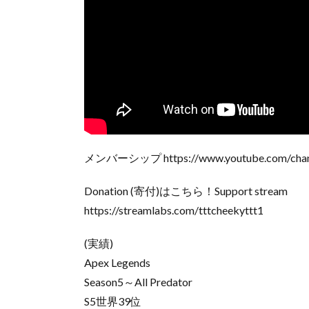
メンバーシップ https://www.youtube.com/chan
Donation (寄付)はこちら！Support stream
https://streamlabs.com/tttcheekyttt1
(実績)
Apex Legends
Season5～All Predator
S5世界39位