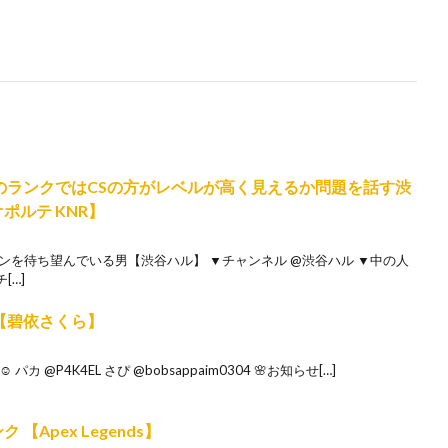
下のランクではCSの方がレベルが高く見えるか問題を話す渋
ポルテ KNR】
シーズンを待ち望んでいる男【渋谷ハル】 ▼チャンネル @渋谷ハル ▼中の人
[…]
【碧依さくら】
@P4K4EL さぴ @bobsappaim0304 🌸お知らせ[…]
【Apex Legends】