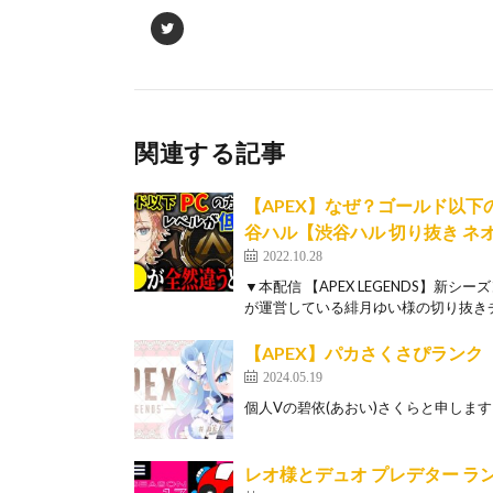
関連する記事
【APEX】なぜ？ゴールド以
谷ハル【渋谷ハル 切り抜き ネオ
2022.10.28
▼本配信 【APEX LEGENDS】新
が運営している緋月ゆい様の切り抜きチ
【APEX】パカさくさぴランク
2024.05.19
個人Vの碧依(あおい)さくらと申します☺ パカ 
レオ様とデュオ プレデター ランク 