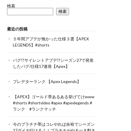
検索
検索
最近の投稿
５年間アプデが無かった仕様３選【APEX
LEGENDS】#shorts
バグ!?サイレントアプデ!?シーズン27で発覚
したバグ/仕様17連発【Apex】
プレデターランク 【Apex Legends】
【APEX】ゴールド帯あるある挙げてけwww
#shorts #shortvideo #apex #apexlegends #
ランク #ランクマッチ
今のプラチナ帯はコレやれば余裕でシーズン
27ダイヤ行けるよ！プラチナがやるべき動き