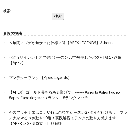
検索
検索
最近の投稿
５年間アプデが無かった仕様３選【APEX LEGENDS】#shorts
バグ!?サイレントアプデ!?シーズン27で発覚したバグ/仕様17連発
【Apex】
プレデターランク 【Apex Legends】
【APEX】ゴールド帯あるある挙げてけwww #shorts #shortvideo
#apex #apexlegends #ランク #ランクマッチ
今のプラチナ帯はコレやれば余裕でシーズン27ダイヤ行けるよ！プラ
チナがやるべき動き10選！実践解説でランクの動き方教えます！
【APEX LEGENDS立ち回り解説】