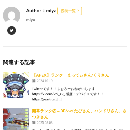
Author：miya
投稿一覧
miya
関連する記事
【APEX】ランク まってぃさん/くりさん
2024.10.19
Twitterです！！ふぉろーおねがいします
https://x.com/Vol_zZ_ 感度・デバイスです！！
https://geartics.c[…]
開幕ランク③→BF6 w/ たぴさん、ハンドリさん、さ
つきさん
2025.08.08