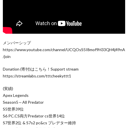
メンバーシップ
https://www.youtube.com/channel/UCQOsS5I8mof9H33QH4j49nA
/join
Donation (寄付)はこちら！Support stream
https://streamlabs.com/tttcheekyttt1
(実績)
Apex Legends
Season5～All Predator
S5世界39位
S6 PC.CS両方Predator cs世界14位
S7世界2位 & S7s2 pc&cs プレデター維持