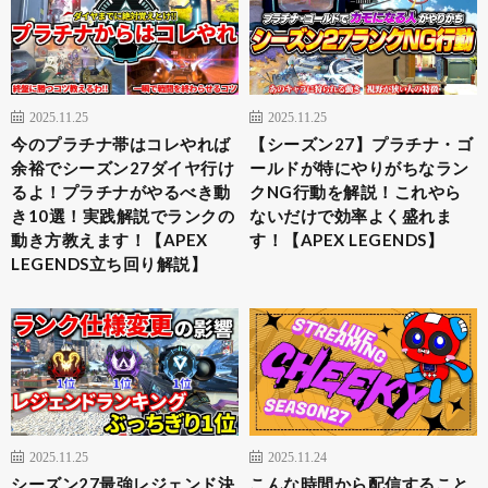
2025.11.25
2025.11.25
今のプラチナ帯はコレやれば
【シーズン27】プラチナ・ゴ
余裕でシーズン27ダイヤ行け
ールドが特にやりがちなラン
るよ！プラチナがやるべき動
クNG行動を解説！これやら
き10選！実践解説でランクの
ないだけで効率よく盛れま
動き方教えます！【APEX
す！【APEX LEGENDS】
LEGENDS立ち回り解説】
2025.11.25
2025.11.24
シーズン27最強レジェンド決
こんな時間から配信すること