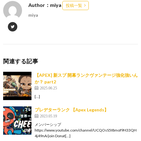
Author：miya
投稿一覧
miya
関連する記事
【APEX] 新スプ 開幕ランクヴァンテージ強化強いん
か？ part2
2025.06.25
[…]
プレデターランク 【Apex Legends】
2023.05.19
メンバーシップ
https://www.youtube.com/channel/UCQOsS5I8mof9H33QH
4j49nA/join Donat[…]