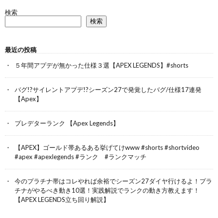
検索
検索
最近の投稿
５年間アプデが無かった仕様３選【APEX LEGENDS】#shorts
バグ!?サイレントアプデ!?シーズン27で発覚したバグ/仕様17連発
【Apex】
プレデターランク 【Apex Legends】
【APEX】ゴールド帯あるある挙げてけwww #shorts #shortvideo
#apex #apexlegends #ランク #ランクマッチ
今のプラチナ帯はコレやれば余裕でシーズン27ダイヤ行けるよ！プラ
チナがやるべき動き10選！実践解説でランクの動き方教えます！
【APEX LEGENDS立ち回り解説】