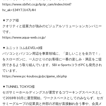
https://www.sbifxt.co.jp/lp/qr_cam/index.html?
hc_ak=134Y7.3.H7L4H
▼アクア様
クオリティと提案力が強みのビジュアルソリューションカンパニー
です。
https://www.aqua-web.co.jp/
▼ユニットコム(LEVEL∞)様
パソコンとパソコン周辺を事業領域に、「楽しいことを全力で！」
をスローガンに、一人ひとりのお客様に一番の楽しみ・満足をご提
供できるよう取り組んでいます。SBI e-SportsコラボPCも発売され
ています。
https://www.pc-koubou.jp/pc/game_sbi.php
▼TUNNEL TOKYO様
セガサミーホールディングスが運営するコワーキングスペースとし
て2018年10月に運営開始。ワークスペースとしてのみならず、セガ
サミーグループの従業員と外部の才能が直接触れ合う事や、会員メ