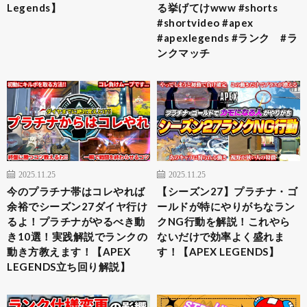
Legends】
る挙げてけwww #shorts
#shortvideo #apex
#apexlegends #ランク #ラ
ンクマッチ
2025.11.25
2025.11.25
今のプラチナ帯はコレやれば
【シーズン27】プラチナ・ゴ
余裕でシーズン27ダイヤ行け
ールドが特にやりがちなラン
るよ！プラチナがやるべき動
クNG行動を解説！これやら
き10選！実践解説でランクの
ないだけで効率よく盛れま
動き方教えます！【APEX
す！【APEX LEGENDS】
LEGENDS立ち回り解説】