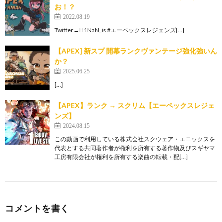
お！？
2022.08.19
Twitter→H1NaN_is #エーペックスレジェンズ[…]
【APEX] 新スプ 開幕ランクヴァンテージ強化強いん
か？
2025.06.25
[…]
【APEX】ランク → スクリム【エーペックスレジェ
ンズ】
2024.08.15
この動画で利用している株式会社スクウェア・エニックスを
代表とする共同著作者が権利を所有する著作物及びスギヤマ
工房有限会社が権利を所有する楽曲の転載・配[…]
コメントを書く