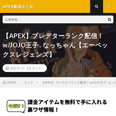
APEX動画まとめ
【APEX】プレデターランク配信！
w/JOJO王子 . なっちゃん【エーペッ
クスレジェンズ】
2022.07.15
ランク
ランク
【APEX】プレデターランク配信！w/JOJO王子 .
HOME