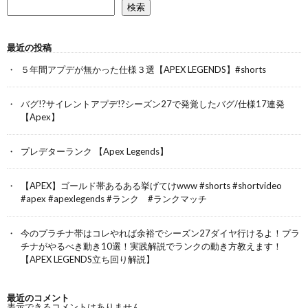
検索
最近の投稿
５年間アプデが無かった仕様３選【APEX LEGENDS】#shorts
バグ!?サイレントアプデ!?シーズン27で発覚したバグ/仕様17連発
【Apex】
プレデターランク 【Apex Legends】
【APEX】ゴールド帯あるある挙げてけwww #shorts #shortvideo
#apex #apexlegends #ランク #ランクマッチ
今のプラチナ帯はコレやれば余裕でシーズン27ダイヤ行けるよ！プラ
チナがやるべき動き10選！実践解説でランクの動き方教えます！
【APEX LEGENDS立ち回り解説】
最近のコメント
表示できるコメントはありません。