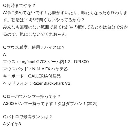
Q何時までやる？
A特に決めてないです！お腹がすいたり、眠たくなったら終わりま
す。朝活は平均5時間くらいやってるかな？
みんなも無理のない範囲で見てね(*‘ω‘ *)疲れてるとかは自分で分か
るので、気にしないでくれお～ん
Qマウス感度、使用デバイスは？
A
マウス：Logicool G703 ゲーム内1.2、DPI800
マウスパッド：NINJA FX ハヤテ乙
キーボード：GALLERIA付属品
ヘッドフォン：Razer BlackShark V2
Qローバでハンマー持ってる？
A3000ハンマー持ってます！次はダブハン！(本気)
Qバトロワ最高ランクは？
Aダイヤ3