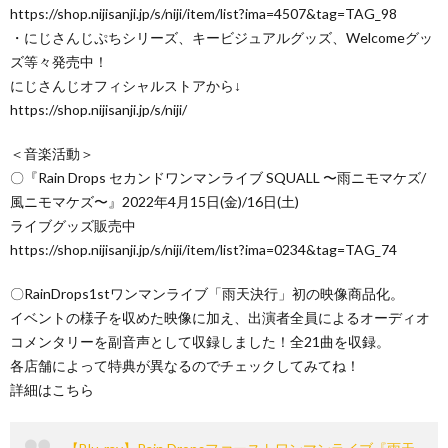
https://shop.nijisanji.jp/s/niji/item/list?ima=4507&tag=TAG_98
・にじさんじぷちシリーズ、キービジュアルグッズ、Welcomeグッ
ズ等々発売中！
にじさんじオフィシャルストアから↓
https://shop.nijisanji.jp/s/niji/
＜音楽活動＞
〇『Rain Drops セカンドワンマンライブ SQUALL 〜雨ニモマケズ/
風ニモマケズ〜』2022年4月15日(金)/16日(土)
ライブグッズ販売中
https://shop.nijisanji.jp/s/niji/item/list?ima=0234&tag=TAG_74
〇RainDrops1stワンマンライブ「雨天決行」初の映像商品化。
イベントの様子を収めた映像に加え、出演者全員によるオーディオ
コメンタリーを副音声として収録しました！全21曲を収録。
各店舗によって特典が異なるのでチェックしてみてね！
詳細はこちら