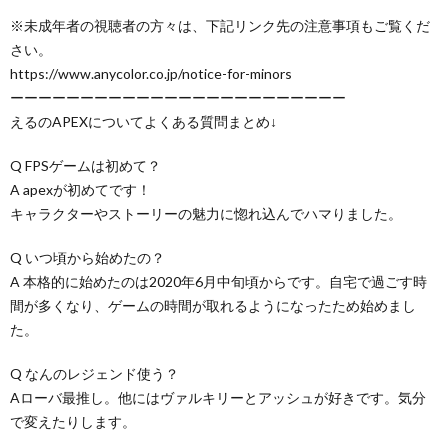
※未成年者の視聴者の方々は、下記リンク先の注意事項もご覧くだ
さい。
https://www.anycolor.co.jp/notice-for-minors
ーーーーーーーーーーーーーーーーーーーーーーーー
えるのAPEXについてよくある質問まとめ↓
Q FPSゲームは初めて？
A apexが初めてです！
キャラクターやストーリーの魅力に惚れ込んでハマりました。
Q いつ頃から始めたの？
A 本格的に始めたのは2020年6月中旬頃からです。自宅で過ごす時
間が多くなり、ゲームの時間が取れるようになったため始めまし
た。
Q なんのレジェンド使う？
Aローバ最推し。他にはヴァルキリーとアッシュが好きです。気分
で変えたりします。