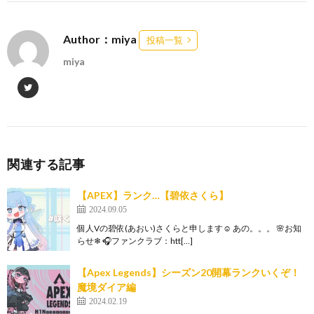
Author：miya
投稿一覧
miya
関連する記事
【APEX】ランク…【碧依さくら】
2024.09.05
個人Vの碧依(あおい)さくらと申します☺ あの。。。 🌸お知
らせ❄ 🎧ファンクラブ：htt[…]
【Apex Legends】シーズン20開幕ランクいくぞ！
魔境ダイア編
2024.02.19