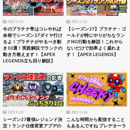
2025.11.25
2025.11.25
今のプラチナ帯はコレやれば
【シーズン27】プラチナ・ゴ
余裕でシーズン27ダイヤ行け
ールドが特にやりがちなラン
るよ！プラチナがやるべき動
クNG行動を解説！これやら
き10選！実践解説でランクの
ないだけで効率よく盛れま
動き方教えます！【APEX
す！【APEX LEGENDS】
LEGENDS立ち回り解説】
2025.11.25
2025.11.24
シーズン27最強レジェンド決
こんな時間から配信すること
定！ランク仕様変更アプデの
もあるんですね プレデターラ