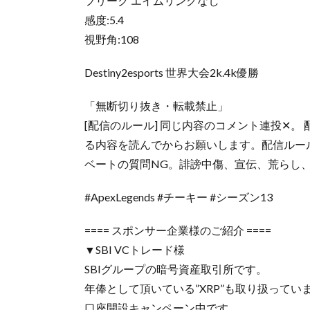
フリーク エイムリングなし
感度:5.4
視野角:108
Destiny2esports 世界大会2k.4k優勝
「無断切り抜き・転載禁止」
[配信のルール] 同じ内容のコメント連投✕
る内容を読んでからお願いします。配信ルー
ベートの質問NG。誹謗中傷、宣伝、荒らし
#ApexLegends #チーキー #シーズン13
==== スポンサー企業様のご紹介 ====
▼SBI VCトレード様
SBIグループの暗号資産取引所です。
年俸として頂いている”XRP”も取り扱ってい
口座開設キャンペーン中です。