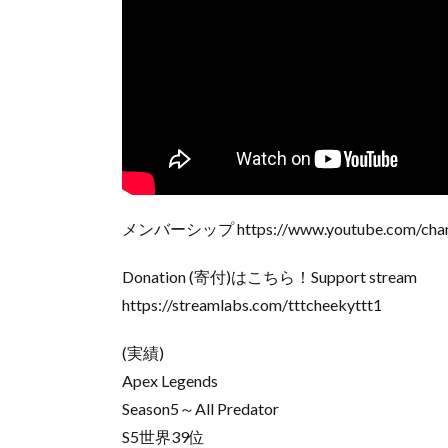
メンバーシップ https://www.youtube.com/chan
Donation (寄付)はこちら！Support stream
https://streamlabs.com/tttcheekyttt1
(実績)
Apex Legends
Season5～All Predator
S5世界39位