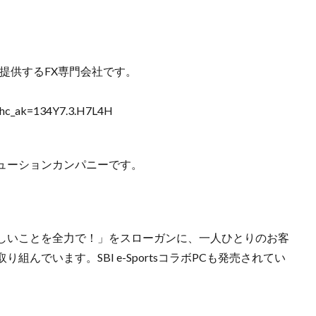
を提供するFX専門会社です。
ml?hc_ak=134Y7.3.H7L4H
ューションカンパニーです。
しいことを全力で！」をスローガンに、一人ひとりのお客
んでいます。SBI e-SportsコラボPCも発売されてい