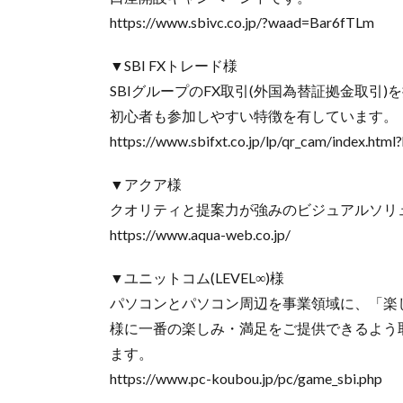
https://www.sbivc.co.jp/?waad=Bar6fTLm
▼SBI FXトレード様
SBIグループのFX取引(外国為替証拠金取引)
初心者も参加しやすい特徴を有しています。
https://www.sbifxt.co.jp/lp/qr_cam/index.ht
▼アクア様
クオリティと提案力が強みのビジュアルソリ
https://www.aqua-web.co.jp/
▼ユニットコム(LEVEL∞)様
パソコンとパソコン周辺を事業領域に、「楽
様に一番の楽しみ・満足をご提供できるよう取り組
ます。
https://www.pc-koubou.jp/pc/game_sbi.php