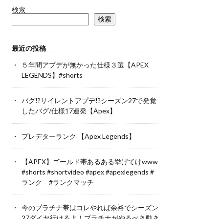
検索
検索
最近の投稿
５年間アプデが無かった仕様３選【APEX
LEGENDS】#shorts
バグ!?サイレントアプデ!?シーズン27で発覚
したバグ/仕様17連発【Apex】
プレデターランク 【Apex Legends】
【APEX】ゴールド帯あるある挙げてけwww
#shorts #shortvideo #apex #apexlegends #
ランク #ランクマッチ
今のプラチナ帯はコレやれば余裕でシーズン
27ダイヤ行けるよ！プラチナがやるべき動き