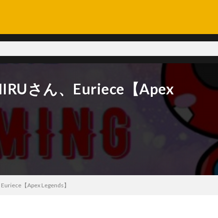
RUさん、Euriece【Apex
riece【Apex Legends】