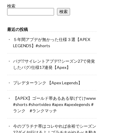
検索
検索
最近の投稿
５年間アプデが無かった仕様３選【APEX
LEGENDS】#shorts
バグ!?サイレントアプデ!?シーズン27で発覚
したバグ/仕様17連発【Apex】
プレデターランク 【Apex Legends】
【APEX】ゴールド帯あるある挙げてけwww
#shorts #shortvideo #apex #apexlegends #
ランク #ランクマッチ
今のプラチナ帯はコレやれば余裕でシーズン
27ダイヤ行けるよ！プラチナがやるべき動き