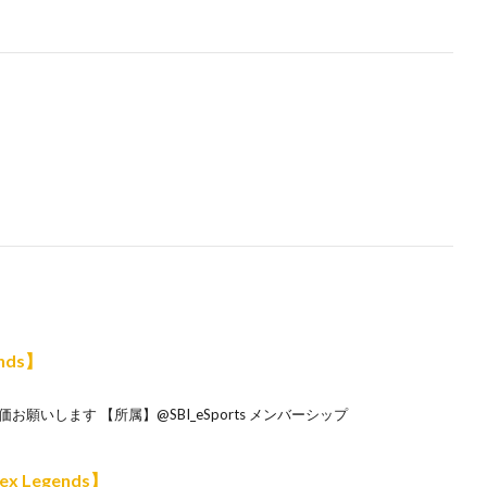
nds】
願いします 【所属】@SBI_eSports メンバーシップ
 Legends】