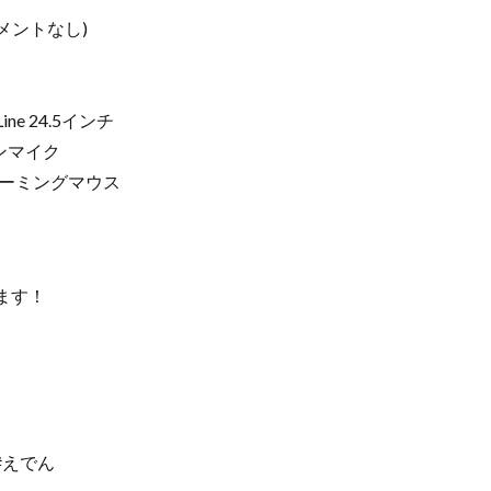
メントなし)
ne 24.5インチ
ロンマイク
HT ゲーミングマウス
します！
#えでん