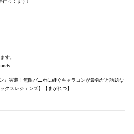
送等行ってます↓
てます。
ounds
コン』実装！無限バニホに継ぐキャラコンが最強だと話題な
ーペックスレジェンズ】【まがれつ】