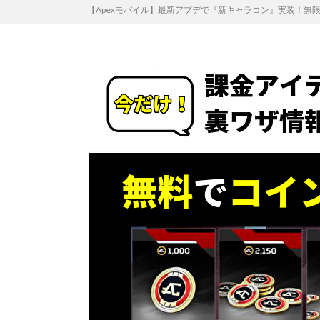
【Apexモバイル】最新アプデで『新キャラコン』実装！無限