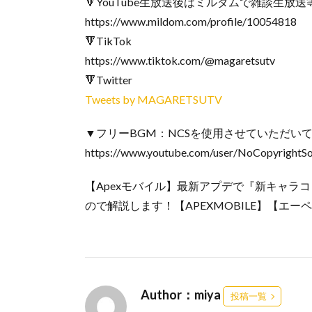
🔻YouTube生放送後はミルダムで雑談生放
https://www.mildom.com/profile/10054818
🔻TikTok
https://www.tiktok.com/@magaretsutv
🔻Twitter
Tweets by MAGARETSUTV
▼フリーBGM：NCSを使用させていただい
https://www.youtube.com/user/NoCopyrightS
【Apexモバイル】最新アプデで『新キャラ
ので解説します！【APEXMOBILE】【エ
Author：miya
投稿一覧