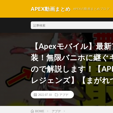
APEX動画まとめ
APEXの動画まとめブログ
【Apexモバイル】最
装！無限バニホに継ぐ
ので解説します！【APE
レジェンズ】【まがれ
2022.07.10
アプデ
アプデ
HOME