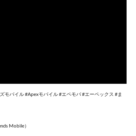
ジェンズモバイル #Apexモバイル #エペモバ #エーペックス #ま
s Mobile）