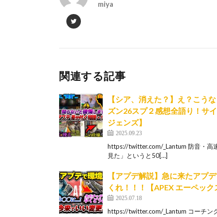
miya
関連する記事
【シア、消えた？】え？こうな
ズン26スプ２感想全語り！サイ
ジェンズ】
2025.09.23
https://twitter.com/_La
見た」というと50[…]
【アプデ解説】急に来たアプデ
くれ！！！【APEX エーペッ
2025.07.18
https://twitter.com/_Lantum コー