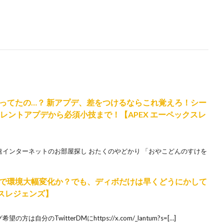
ってたの…？ 新アプデ、差をつけるならこれ覚えろ！シー
レントアプデから必須小技まで！【APEX エーペックスレ
ntum 防音・高速インターネットのお部屋探し おたくのやどかり 「おやこどんのすけを
で環境大幅変化か？でも、ディボだけは早くどうにかして
クスレジェンズ】
チング希望の方は自分のTwitterDMにhttps://x.com/_lantum?s=[…]