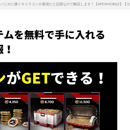
バニホに継ぐキャラコンが最強だと話題なので解説します！【APEXMOBILE】