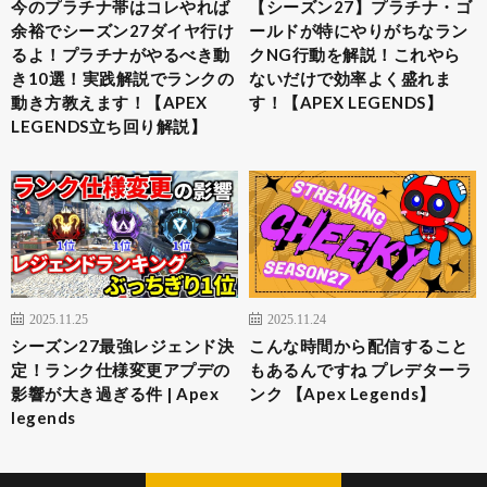
今のプラチナ帯はコレやれば
【シーズン27】プラチナ・ゴ
余裕でシーズン27ダイヤ行け
ールドが特にやりがちなラン
るよ！プラチナがやるべき動
クNG行動を解説！これやら
き10選！実践解説でランクの
ないだけで効率よく盛れま
動き方教えます！【APEX
す！【APEX LEGENDS】
LEGENDS立ち回り解説】
2025.11.25
2025.11.24
シーズン27最強レジェンド決
こんな時間から配信すること
定！ランク仕様変更アプデの
もあるんですね プレデターラ
影響が大き過ぎる件 | Apex
ンク 【Apex Legends】
legends