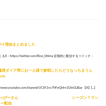
バイ理由まとめました
ttps://twitter.com/Rice_Ultima 定期的に配信するツイッチ：
！魔境ダイア帯にお一人様で参戦したらどうなっちまうん
ds
outube.com/channel/UCSF2vv7HFeQHrv1DinGLBLw 【X】[…]
ーきーさんたっぴーさん シーズン７ラン
ター配信