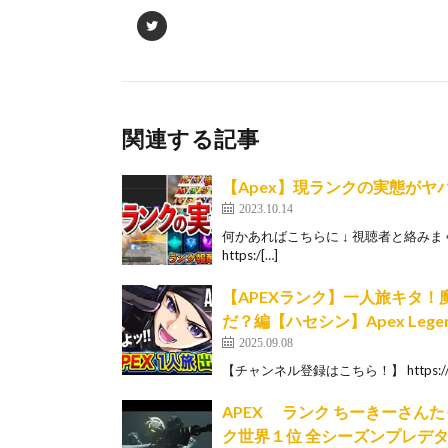
関連する記事
【Apex】現ランクの実態がヤ
2023.10.14
何かあればこちらに ↓ 視聴者と絡みまくるX：h
https:/[…]
【APEXランク】一人旅キタ
だ？編【ハセシン】Apex Legen
2025.09.08
【チャンネル登録はこちら！】 https://www.y
APEX ランク ち
ク世界１位 全シーズンプレデ