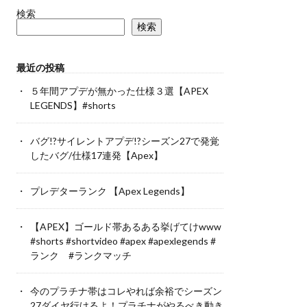
検索
検索
最近の投稿
５年間アプデが無かった仕様３選【APEX
LEGENDS】#shorts
バグ!?サイレントアプデ!?シーズン27で発覚
したバグ/仕様17連発【Apex】
プレデターランク 【Apex Legends】
【APEX】ゴールド帯あるある挙げてけwww
#shorts #shortvideo #apex #apexlegends #
ランク #ランクマッチ
今のプラチナ帯はコレやれば余裕でシーズン
27ダイヤ行けるよ！プラチナがやるべき動き