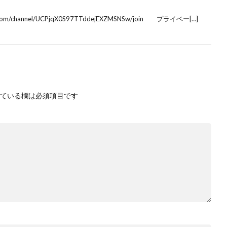
om/channel/UCPjqX0S97TTddejEXZMSNSw/join プライベー[…]
ている欄は必須項目です