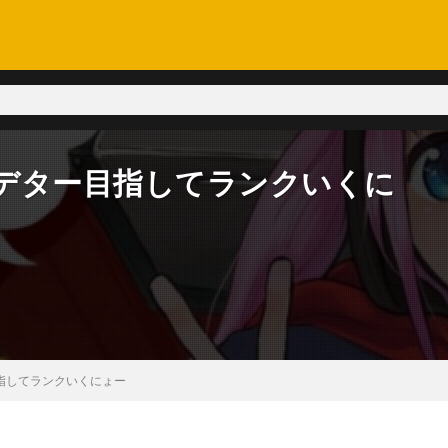
】プレデター目指してランクいくに
ー目指してランクいくにょー