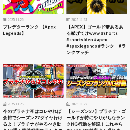
2025.11.26
2025.11.25
プレデターランク 【Apex
【APEX】ゴールド帯あるあ
Legends】
る挙げてけwww #shorts
#shortvideo #apex
#apexlegends #ランク #ラ
ンクマッチ
2025.11.25
2025.11.25
今のプラチナ帯はコレやれば
【シーズン27】プラチナ・ゴ
余裕でシーズン27ダイヤ行け
ールドが特にやりがちなラン
るよ！プラチナがやるべき動
クNG行動を解説！これやら