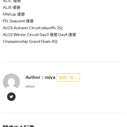
ALJC 優勝
ALJS 優勝
FAVcup 優勝
FFL Season4 優勝
ALGS Autumn Circuit playoffs 2位
ALGS Winter Circuit Day3 優勝 Day4 優勝
Championship Grand Finals 4位
Author：miya
投稿一覧
miya