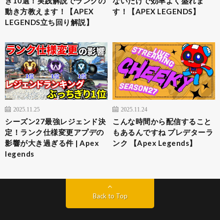
き10選！実践解説でランクの
ないだけで効率よく盛れま
動き方教えます！【APEX
す！【APEX LEGENDS】
LEGENDS立ち回り解説】
2025.11.25
2025.11.24
シーズン27最強レジェンド決
こんな時間から配信すること
定！ランク仕様変更アプデの
もあるんですね プレデターラ
影響が大き過ぎる件 | Apex
ンク 【Apex Legends】
legends
Back to Top