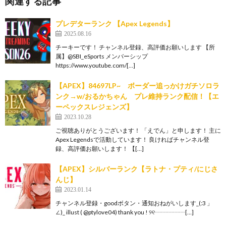
関連する記事
プレデターランク 【Apex Legends】
2025.08.16
チーキーです！ チャンネル登録、高評価お願いします 【所
属】@SBI_eSports メンバーシップ
https://www.youtube.com/[…]
【APEX】84697LP~ ボーダー追っかけガチソロラ
ンク→w/おるかちゃん プレ維持ランク配信！【エ
ーペックスレジェンズ】
2023.10.28
ご視聴ありがとうございます！ 「えでん」と申します！ 主に
Apex Legendsで活動しています！ 良ければチャンネル登
録、高評価お願いします！ 【[…]
【APEX】シルバーランク【ラトナ・プティ/にじさ
んじ】
2023.01.14
チャンネル登録・goodボタン・通知おねがいします_(:3 」
∠)_ illust ( @ptylove04) thank you ! ୨୧┈┈┈┈┈[…]