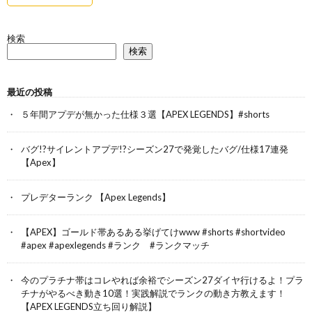
検索
検索
最近の投稿
５年間アプデが無かった仕様３選【APEX LEGENDS】#shorts
バグ!?サイレントアプデ!?シーズン27で発覚したバグ/仕様17連発
【Apex】
プレデターランク 【Apex Legends】
【APEX】ゴールド帯あるある挙げてけwww #shorts #shortvideo
#apex #apexlegends #ランク #ランクマッチ
今のプラチナ帯はコレやれば余裕でシーズン27ダイヤ行けるよ！プラ
チナがやるべき動き10選！実践解説でランクの動き方教えます！
【APEX LEGENDS立ち回り解説】