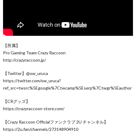
【所属】
Pro Gaming Team Crazy Raccoon
http://crazyraccoon.jp/​
【Twitter】@ow_uruca
https://twitter.com/ow_uruca?
ref_src=twsrc%5Egoogle%7Ctwcamp%5Eserp%7Ctwgr%5Eauthor
【CRグッズ】
https://crazyraccoon-store.com/
【Crazy Raccoon Officialファンクラブ 2U チャンネル】
https://2u.fan/channels/273148904910