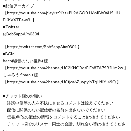
■配信アーカイブ
【https://youtube.com/playlist?list=PL9AGO0-Ll6nIBh0XH5-1U-
EKhVXTEew6L 】
■Twitter
@BobSappAim0304
【https://twitter.com/BobSappAim0304 】
■BGM
beco(騒音のない世界) 様
【https://youtube.com/channel/UC2KNOBqzElEs8TA7SR2Hm2w 】
しゃろう Sharou 様
【https://youtube.com/channel/UCfjca6Z_wpyinTqHdIYJ49Q 】
_______________________________________________________
■チャット欄のお願い
・誹謗中傷等の人を不快にさせるコメントは控えてください
・配信に関係のない配信者の名前を出さないでください
・伝書鳩(他の配信の情報をコメントすること)は控えてください
・チャット欄でのリスナー同士の会話、馴れ合い等は控えてくださ
い