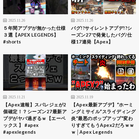
2025.11.26
2025.11.26
５年間アプデが無かった仕様
バグ!?サイレントアプデ!?シ
３選【APEX LEGENDS】
ーズン27で発覚したバグ/仕
#shorts
様17連発【Apex】
2025.11.21
2025.11.19
【Apex速報】スパレジェが2
【Apex最新アプデ】“ホーミ
個確定！？シーズン27最新ア
ングミサイル“スライディング
プデがヤバ過ぎるｗ【エーペ
炎“最悪のポップアップ“変わ
ックス 】 #apex
りすぎてもうApex2だろｗｗ
#apexlegends
ｗ│Apex Legends