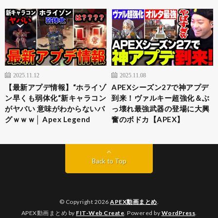
2025.11.12
2025.11.08
【最新アプデ情報】“ホライゾ
APEXシーズン27で神アプデ
ン早くも弱体化“新キャラコン
到来！ヴァルキー超強化＆ぶ
がヤバい 意味がわからないバ
っ壊れ最強武器の登場に大興
グｗｗｗ│ Apex Legend
奮のボドカ【APEX】
Back to Top
© Copyright 2026
APEX動画まとめ
.
APEX動画まとめ by
FIT-Web Create
. Powered by
WordPress
.