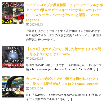
シーズン24アプデ徹底検証！チャージライフルが赤
アーマー1撃ｗｗ ピースキーパーが遂にスナイパー
に！ Lスター ランページがヤバいと話題に | Apex
Legends
2025.03.03
ご視聴ありがとうございます！ 高評価頂けると報われます。
0:51 改めて今シーズンの大きな変更 0:44 ヘルメット新仕様
の解説 2:19 シールド[…]
【APEX】次のアプデで、倒した敵のボイチャが聞
こえるようになるぞ！！www
2022.09.05
毎回恒例のAPEX嘘リークです。 俺の実写とか上げてるサブ
垢▼ https://www.youtube.com/channel/UCamNvS3ltr[…]
今シーズンの強化アプデで最初は騒がれてたアイ
ツ。使ってる配信者0人じゃね？ | Apex Legends
2023.10.20
►►『Twitter』 – https://twitter.com/Poulmt ►►お仕事/タ
イアップ案件のご連絡はこちら –[…]