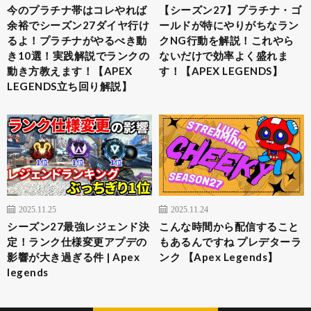
今のプラチナ帯はコレやれば
【シーズン27】プラチナ・ゴ
余裕でシーズン27ダイヤ行け
ールドが特にやりがちなラン
るよ！プラチナがやるべき動
クNG行動を解説！これやら
き10選！実践解説でランクの
ないだけで効率よく盛れま
動き方教えます！【APEX
す！【APEX LEGENDS】
LEGENDS立ち回り解説】
2025.11.25
2025.11.24
シーズン27最強レジェンド決
こんな時間から配信すること
定！ランク仕様変更アプデの
もあるんですね プレデターラ
影響が大き過ぎる件 | Apex
ンク 【Apex Legends】
legends