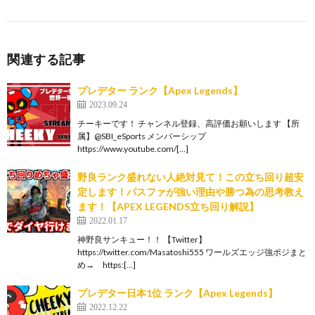
関連する記事
プレデター ランク【Apex Legends】
2023.09.24
チーキーです！ チャンネル登録、高評価お願いします 【所
属】@SBI_eSports メンバーシップ
https://www.youtube.com/[…]
野良ランク盛れない人絶対見て！この立ち回り超安
定します！パスファが強い理由や勝つ為の思考教え
ます！【APEX LEGENDS立ち回り解説】
2022.01.17
神野良サンキュー！！ 【Twitter】
https://twitter.com/Masatoshi555 ワールズエッジ強ポジまと
め→ https:[…]
プレデター日本1位 ランク【Apex Legends】
2022.12.22