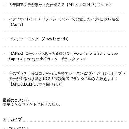
５年間アプデが無かった仕様３選【APEX LEGENDS】#shorts
バグ!?サイレントアプデ!?シーズン27で発覚したバグ/仕様17連発
【Apex】
プレデターランク 【Apex Legends】
【APEX】ゴールド帯あるある挙げてけwww #shorts #shortvideo
#apex #apexlegends #ランク #ランクマッチ
今のプラチナ帯はコレやれば余裕でシーズン27ダイヤ行けるよ！プラ
チナがやるべき動き10選！実践解説でランクの動き方教えます！
【APEX LEGENDS立ち回り解説】
最近のコメント
表示できるコメントはありません。
アーカイブ
2025年11月