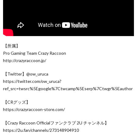
【所属】
Pro Gaming Team Crazy Raccoon
http://crazyraccoon.jp/​
【Twitter】@ow_uruca
https://twitter.com/ow_uruca?
ref_src=twsrc%5Egoogle%7Ctwcamp%5Eserp%7Ctwgr%5Eauthor
【CRグッズ】
https://crazyraccoon-store.com/
【Crazy Raccoon Officialファンクラブ 2U チャンネル】
https://2u.fan/channels/273148904910