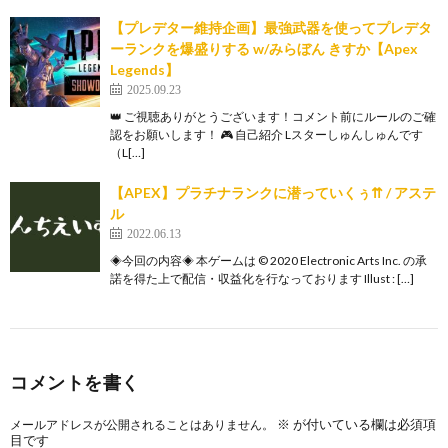
【プレデター維持企画】最強武器を使ってプレデタ
ーランクを爆盛りする w/みらぼん きすか【Apex
Legends】
2025.09.23
👑 ご視聴ありがとうございます！コメント前にルールのご確
認をお願いします！ 🎮 自己紹介 Lスターしゅんしゅんです
（L[…]
【APEX】プラチナランクに潜っていくぅ⇈ / アステ
ル
2022.06.13
◈今回の内容◈ 本ゲームは © 2020 Electronic Arts Inc. の承
諾を得た上で配信・収益化を行なっております Illust : […]
コメントを書く
※
が付いている欄は必須項
メールアドレスが公開されることはありません。
目です