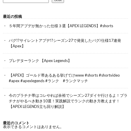
最近の投稿
５年間アプデが無かった仕様３選【APEX LEGENDS】#shorts
バグ!?サイレントアプデ!?シーズン27で発覚したバグ/仕様17連発
【Apex】
プレデターランク 【Apex Legends】
【APEX】ゴールド帯あるある挙げてけwww #shorts #shortvideo
#apex #apexlegends #ランク #ランクマッチ
今のプラチナ帯はコレやれば余裕でシーズン27ダイヤ行けるよ！プラ
チナがやるべき動き10選！実践解説でランクの動き方教えます！
【APEX LEGENDS立ち回り解説】
最近のコメント
表示できるコメントはありません。