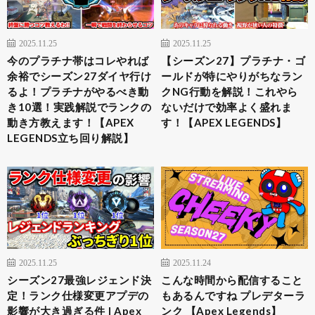
2025.11.25
2025.11.25
今のプラチナ帯はコレやれば
【シーズン27】プラチナ・ゴ
余裕でシーズン27ダイヤ行け
ールドが特にやりがちなラン
るよ！プラチナがやるべき動
クNG行動を解説！これやら
き10選！実践解説でランクの
ないだけで効率よく盛れま
動き方教えます！【APEX
す！【APEX LEGENDS】
LEGENDS立ち回り解説】
2025.11.25
2025.11.24
シーズン27最強レジェンド決
こんな時間から配信すること
定！ランク仕様変更アプデの
もあるんですね プレデターラ
影響が大き過ぎる件 | Apex
ンク 【Apex Legends】