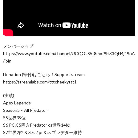
メンバーシップ
https://www.youtube.com/channel/UCQOsS5I8mof9H33QH4j49nA
/join
Donation (寄付)はこちら！Support stream
https://streamlabs.com/tttcheekyttt1
(実績)
Apex Legends
Season5～All Predator
S5世界39位
S6 PC.CS両方Predator cs世界14位
S7世界2位 & S7s2 pc&cs プレデター維持