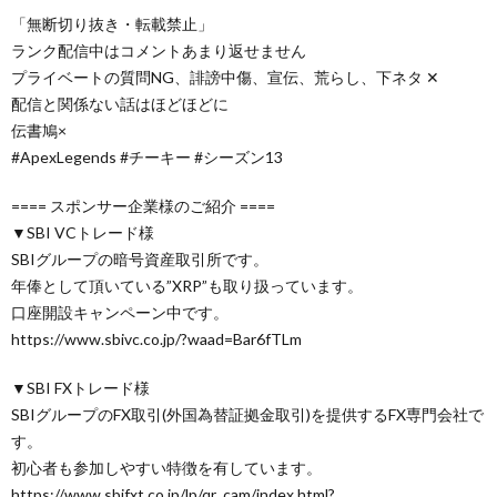
「無断切り抜き・転載禁止」
ランク配信中はコメントあまり返せません
プライベートの質問NG、誹謗中傷、宣伝、荒らし、下ネタ ✕
配信と関係ない話はほどほどに
伝書鳩×
#ApexLegends #チーキー #シーズン13
==== スポンサー企業様のご紹介 ====
▼SBI VCトレード様
SBIグループの暗号資産取引所です。
年俸として頂いている”XRP”も取り扱っています。
口座開設キャンペーン中です。
https://www.sbivc.co.jp/?waad=Bar6fTLm
▼SBI FXトレード様
SBIグループのFX取引(外国為替証拠金取引)を提供するFX専門会社で
す。
初心者も参加しやすい特徴を有しています。
https://www.sbifxt.co.jp/lp/qr_cam/index.html?