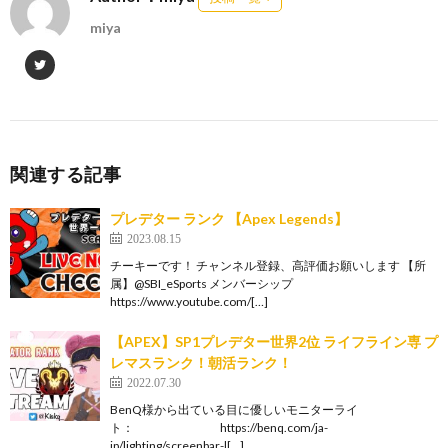
miya
関連する記事
プレデター ランク 【Apex Legends】
2023.08.15
チーキーです！ チャンネル登録、高評価お願いします 【所
属】@SBI_eSports メンバーシップ
https://www.youtube.com/[…]
【APEX】SP1プレデター世界2位 ライフライン専 プ
レマスランク！朝活ランク！
2022.07.30
BenQ様から出ている目に優しいモニターライ
ト： https://benq.com/ja-
jp/lighting/screenbar-l[…]