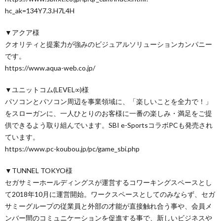
hc_ak=134Y7.3.H7L4H
▼アクア様
クオリティと提案力が強みのビジュアルソリューションカンパニー
です。
https://www.aqua-web.co.jp/
▼ユニットコム(LEVEL∞)様
パソコンとパソコン周辺を事業領域に、「楽しいことを全力で！」
をスローガンに、一人ひとりのお客様に一番の楽しみ・満足をご提
供できるよう取り組んでいます。SBI e-SportsコラボPCも発売され
ています。
https://www.pc-koubou.jp/pc/game_sbi.php
▼TUNNEL TOKYO様
セガサミーホールディングスが運営するコワーキングスペースとし
て2018年10月に運営開始。ワークスペースとしてのみならず、セガ
サミーグループの従業員と外部の才能が直接触れ合う事や、会員メ
ンバー間のコミュニケーションを促進する事で、新しいビジネスや