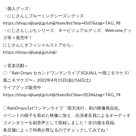
〈個人グッズ〉
・にじさんじブルーミングシーズングッズ
https://shop.nijisanji.jp/s/niji/item/list?ima=4507&tag=TAG_98
・にじさんじぷちシリーズ、キービジュアルグッズ、Welcomeグッ
ズ等々発売中！
にじさんじオフィシャルストアから↓
https://shop.nijisanji.jp/s/niji/
＜音楽活動＞
〇『Rain Drops セカンドワンマンライブ SQUALL 〜雨ニモマケズ/
風ニモマケズ〜』2022年4月15日(金)/16日(土)
ライブグッズ販売中
https://shop.nijisanji.jp/s/niji/item/list?ima=0234&tag=TAG_74
〇RainDrops1stワンマンライブ「雨天決行」初の映像商品化。
イベントの様子を収めた映像に加え、出演者全員によるオーディオ
コメンタリーを副音声として収録しました！全21曲を収録。
各店舗によって特典が異なるのでチェックしてみてね！