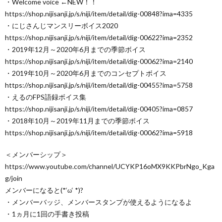
・Welcome voice ←NEW！！
https://shop.nijisanji.jp/s/niji/item/detail/dig-00848?ima=4335
・にじさんじマンスリーボイス2020
https://shop.nijisanji.jp/s/niji/item/detail/dig-00622?ima=2352
・2019年12月～2020年6月までの季節ボイス
https://shop.nijisanji.jp/s/niji/item/detail/dig-00062?ima=2140
・2019年10月～2020年6月までのコンセプトボイス
https://shop.nijisanji.jp/s/niji/item/detail/dig-00455?ima=5758
・えるのFPS語録ボイス集
https://shop.nijisanji.jp/s/niji/item/detail/dig-00405?ima=0857
・2018年10月～2019年11月までの季節ボイス
https://shop.nijisanji.jp/s/niji/item/detail/dig-00062?ima=5918
＜メンバーシップ＞
https://www.youtube.com/channel/UCYKP16oMX9KKPbrNgo_Kga
g/join
メンバーになると(*‘ω‘ *)?
・メンバーバッジ、メンバースタンプが使えるようになるよ
・1ヵ月に1回の手書き投稿