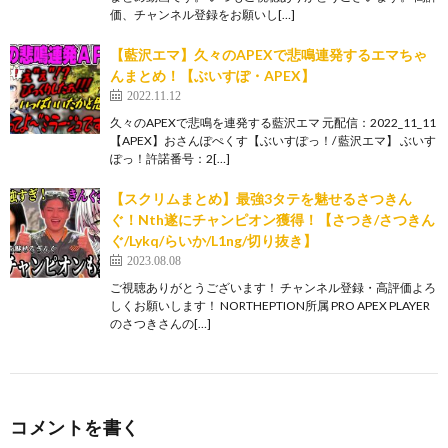
価、チャンネル登録をお願いし[…]
【藍沢エマ】久々のAPEXで悲鳴連発するエマちゃ
んまとめ！【ぶいすぽ・APEX】
2022.11.12
久々のAPEXで悲鳴を連発する藍沢エマ 元配信：2022_11_11
【APEX】おさんぽぺくす【ぶいすぽっ！/ 藍沢エマ】 ぶいす
ぽっ！許諾番号：2[…]
【スクリムまとめ】最強3タテを魅せるさつきん
ぐ！Nth遂にチャンピオン獲得！【さつき/さつきん
ぐ/Lykq/らいか/L1ng/切り抜き】
2023.08.08
ご視聴ありがとうございます！ チャンネル登録・高評価よろ
しくお願いします！ NORTHEPTION所属 PRO APEX PLAYER
のさつきさんの[…]
コメントを書く