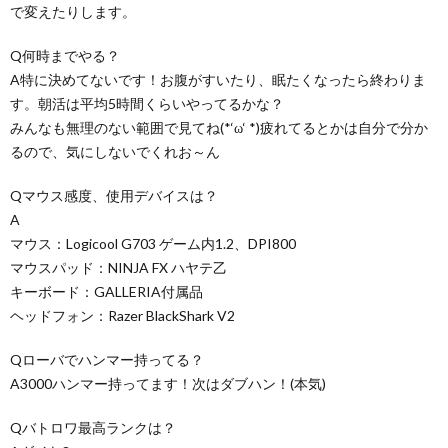
で変えたりします。
Q何時までやる？
A特に決めてないです！お腹がすいたり、眠たくなったら終わりま
す。朝活は平均5時間くらいやってるかな？
みんなも無理のない範囲で見てね(*‘ω‘ *)疲れてるとかは自分で分か
るので、気にしないでくれお～ん
Qマウス感度、使用デバイスは？
A
マウス：Logicool G703 ゲーム内1.2、DPI800
マウスパッド：NINJA FX ハヤテ乙
キーボード：GALLERIA付属品
ヘッドフォン：Razer BlackShark V2
Qローバでハンマー持ってる？
A3000ハンマー持ってます！次はダブハン！(本気)
Qバトロワ最高ランクは？