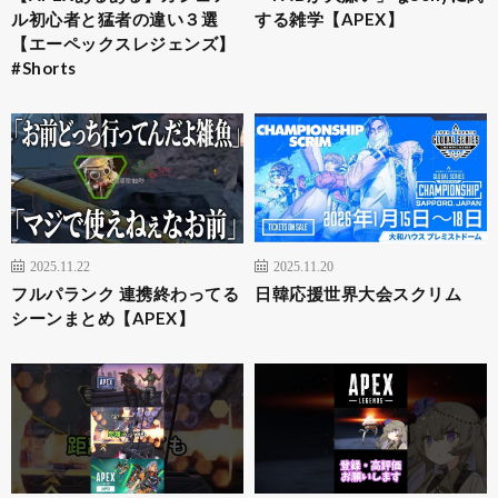
ル初心者と猛者の違い３選
する雑学【APEX】
【エーペックスレジェンズ】
#Shorts
2025.11.22
2025.11.20
フルパランク 連携終わってる
日韓応援世界大会スクリム
シーンまとめ【APEX】