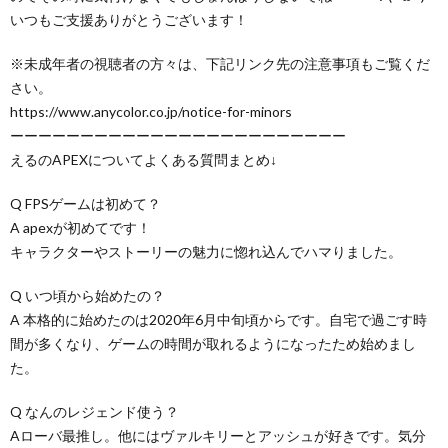
いつもご支援ありがとうございます！
※未成年者の視聴者の方々は、下記リンク先の注意事項もご覧くだ
さい。
https://www.anycolor.co.jp/notice-for-minors
ーーーーーーーーーーーーーーーーーーーーーーーー
えるのAPEXについてよくある質問まとめ↓
Q FPSゲームは初めて？
A apexが初めてです！
キャラクターやストーリーの魅力に惚れ込んでハマりました。
Q いつ頃から始めたの？
A 本格的に始めたのは2020年6月中旬頃からです。自宅で過ごす時
間が多くなり、ゲームの時間が取れるようになったため始めまし
た。
Q なんのレジェンド使う？
Aローバ最推し。他にはヴァルキリーとアッシュが好きです。気分