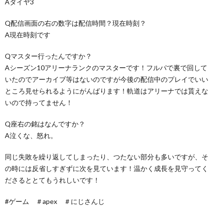
Aダイヤ3
Q配信画面の右の数字は配信時間？現在時刻？
A現在時刻です
Qマスター行ったんですか？
Aシーズン10アリーナランクのマスターです！フルパで裏で回して
いたのでアーカイブ等はないのですが今後の配信中のプレイでいい
ところ見せられるようにがんばります！軌道はアリーナでは貰えな
いので持ってません！
Q座右の銘はなんですか？
A泣くな、怒れ。
同じ失敗を繰り返してしまったり、つたない部分も多いですが、そ
の時には反省しすぎずに次を見ています！温かく成長を見守ってく
ださるととてもうれしいです！
#ゲーム ＃apex ＃にじさんじ