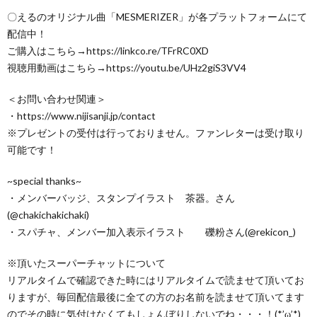
〇えるのオリジナル曲「MESMERIZER」が各プラットフォームにて
配信中！
ご購入はこちら→https://linkco.re/TFrRC0XD
視聴用動画はこちら→https://youtu.be/UHz2giS3VV4
＜お問い合わせ関連＞
・https://www.nijisanji.jp/contact
※プレゼントの受付は行っておりません。ファンレターは受け取り
可能です！
~special thanks~
・メンバーバッジ、スタンプイラスト 茶器。さん
(@chakichakichaki)
・スパチャ、メンバー加入表示イラスト 礫粉さん(@rekicon_)
※頂いたスーパーチャットについて
リアルタイムで確認できた時にはリアルタイムで読ませて頂いてお
りますが、毎回配信最後に全ての方のお名前を読ませて頂いてます
のでその時に気付けなくてもしょんぼりしないでね・・・！(*’ω’*)