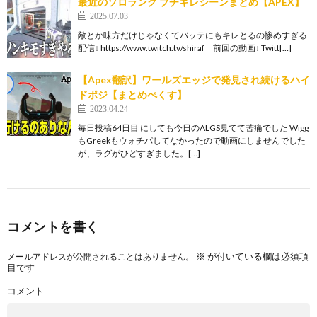
最近のソロランク ブチギレシーンまとめ【APEX】
2025.07.03
敵とか味方だけじゃなくてバッテにもキレとるの惨めすぎる
配信↓ https://www.twitch.tv/shiraf__ 前回の動画↓ Twitt[…]
【Apex翻訳】ワールズエッジで発見され続けるハイ
ドポジ【まとめぺくす】
2023.04.24
毎日投稿64日目 にしても今日のALGS見てて苦痛でした Wigg
もGreekもウォチパしてなかったので動画にしませんでした
が、ラグがひどすぎました。[…]
コメントを書く
※
が付いている欄は必須項
メールアドレスが公開されることはありません。
目です
コメント