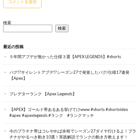
検索
検索
最近の投稿
５年間アプデが無かった仕様３選【APEX LEGENDS】#shorts
バグ!?サイレントアプデ!?シーズン27で発覚したバグ/仕様17連発
【Apex】
プレデターランク 【Apex Legends】
【APEX】ゴールド帯あるある挙げてけwww #shorts #shortvideo
#apex #apexlegends #ランク #ランクマッチ
今のプラチナ帯はコレやれば余裕でシーズン27ダイヤ行けるよ！プラ
チナがやるべき動き10選！実践解説でランクの動き方教えます！