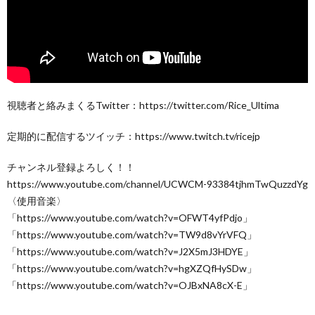
視聴者と絡みまくるTwitter：https://twitter.com/Rice_Ultima
定期的に配信するツイッチ：https://www.twitch.tv/ricejp
チャンネル登録よろしく！！
https://www.youtube.com/channel/UCWCM-93384tjhmTwQuzzdYg
〈使用音楽〉
「https://www.youtube.com/watch?v=OFWT4yfPdjo」
「https://www.youtube.com/watch?v=TW9d8vYrVFQ」
「https://www.youtube.com/watch?v=J2X5mJ3HDYE」
「https://www.youtube.com/watch?v=hgXZQfHySDw」
「https://www.youtube.com/watch?v=OJBxNA8cX-E」