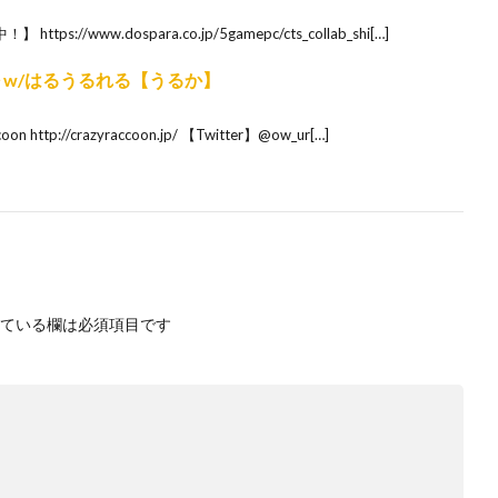
ps://www.dospara.co.jp/5gamepc/cts_collab_shi[…]
ぞ～w/はるうるれる【うるか】
n http://crazyraccoon.jp/​ 【Twitter】@ow_ur[…]
ている欄は必須項目です