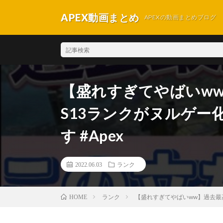
APEX動画まとめ
APEXの動画まとめブログ
【盛れすぎてやばいw
S13ランクがヌルゲー
す #Apex
2022.06.03
ランク
ランク
【盛れすぎてやばいww】過去最高
HOME