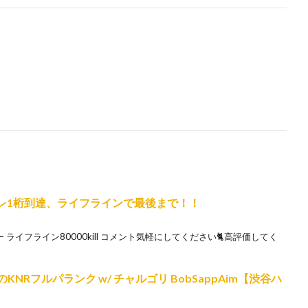
プレ1桁到達、ライフラインで最後まで！！
ター ライフライン80000kill コメント気軽にしてください🐈高評価してく
りのKNRフルパランク w/ チャルゴリ BobSappAim【渋谷ハ