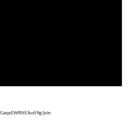
CGaqxEWRItS3soS9g/join