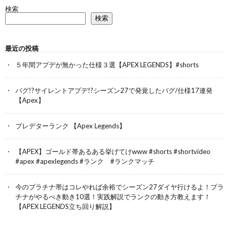
検索
検索
最近の投稿
５年間アプデが無かった仕様３選【APEX LEGENDS】#shorts
バグ!?サイレントアプデ!?シーズン27で発覚したバグ/仕様17連発
【Apex】
プレデターランク 【Apex Legends】
【APEX】ゴールド帯あるある挙げてけwww #shorts #shortvideo
#apex #apexlegends #ランク #ランクマッチ
今のプラチナ帯はコレやれば余裕でシーズン27ダイヤ行けるよ！プラ
チナがやるべき動き10選！実践解説でランクの動き方教えます！
【APEX LEGENDS立ち回り解説】