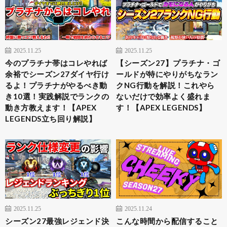
2025.11.25
2025.11.25
今のプラチナ帯はコレやれば
【シーズン27】プラチナ・ゴ
余裕でシーズン27ダイヤ行け
ールドが特にやりがちなラン
るよ！プラチナがやるべき動
クNG行動を解説！これやら
き10選！実践解説でランクの
ないだけで効率よく盛れま
動き方教えます！【APEX
す！【APEX LEGENDS】
LEGENDS立ち回り解説】
2025.11.25
2025.11.24
シーズン27最強レジェンド決
こんな時間から配信すること