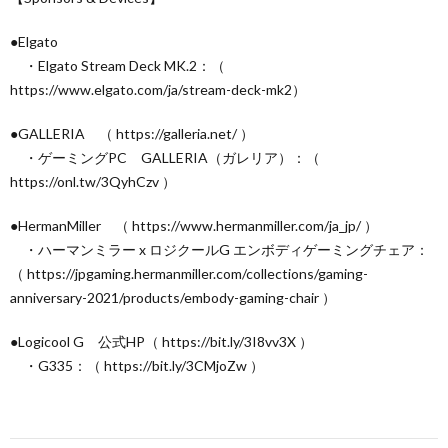
●Elgato
・Elgato Stream Deck MK.2：（
https://www.elgato.com/ja/stream-deck-mk2）
●GALLERIA （ https://galleria.net/ ）
・ゲーミングPC GALLERIA（ガレリア）：（
https://onl.tw/3QyhCzv ）
●HermanMiller （ https://www.hermanmiller.com/ja_jp/ ）
・ハーマンミラー x ロジクールG エンボディゲーミングチェア：
（ https://jpgaming.hermanmiller.com/collections/gaming-
anniversary-2021/products/embody-gaming-chair ）
●Logicool G 公式HP（ https://bit.ly/3I8vv3X ）
・G335：（ https://bit.ly/3CMjoZw ）