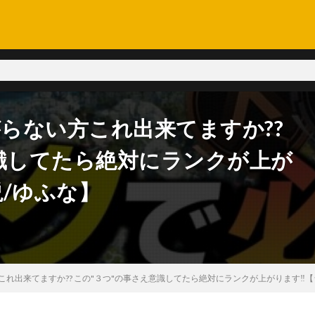
がらない方これ出来てますか??
意識してたら絶対にランクが上が
/ゆふな】
これ出来てますか?? この"３つ"の事さえ意識してたら絶対にランクが上がります‼