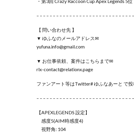
・第3回 Crazy Raccoon Cup Apex Legends 5位
– – – – – – – – – – – – – – – – – – – – – – – – – – – – – 
【 問い合わせ先 】
▼ ゆふなのメールアドレス✉
yufuna.info@gmail.com
▼ お仕事依頼、案件はこちらまで✉
rlx-contact@relationx.page
ファンアート等はTwitter# ゆふなあーと
– – – – – – – – – – – – – – – – – – – – – – – – – – – – – 
【APEXLEGENDS 設定】
感度5(AIM時感度4)
視野角: 104