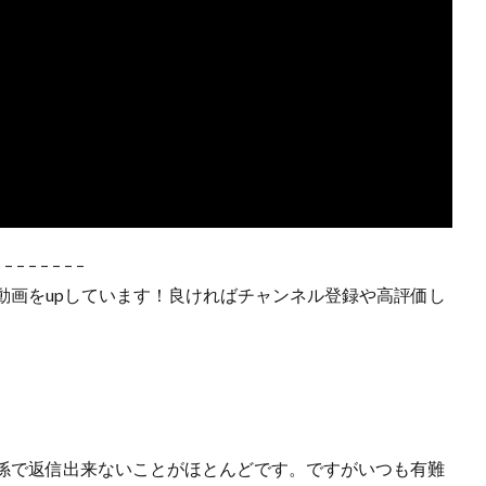
– – – – – – – –
動画をupしています！良ければチャンネル登録や高評価し
係で返信出来ないことがほとんどです。ですがいつも有難