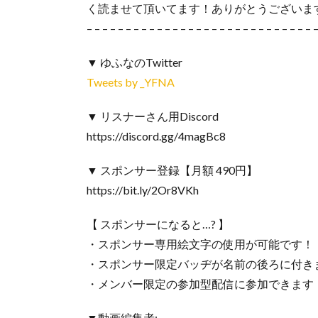
く読ませて頂いてます！ありがとうございます_(.
– – – – – – – – – – – – – – – – – – – – – – – – – – – – – 
▼ ゆふなのTwitter
Tweets by _YFNA
▼ リスナーさん用Discord
https://discord.gg/4magBc8
▼ スポンサー登録【月額 490円】
https://bit.ly/2Or8VKh
【 スポンサーになると…? 】
・スポンサー専用絵文字の使用が可能です！
・スポンサー限定バッヂが名前の後ろに付き
・メンバー限定の参加型配信に参加できます
▼動画編集者: