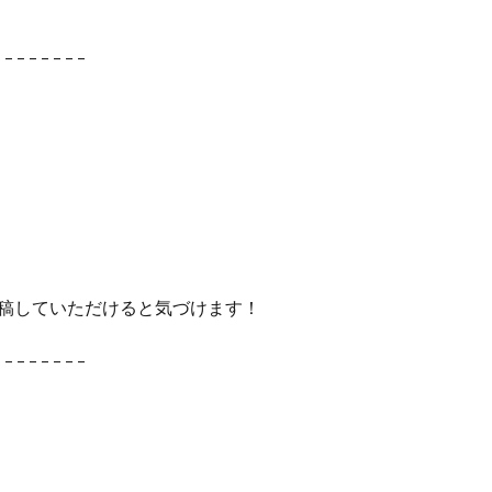
– – – – – – – –
 で投稿していただけると気づけます！
– – – – – – – –