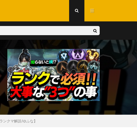
【ランクマ解説/ゆふな】