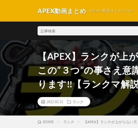
APEX動画まとめ
APEXの動画まとめブログ
【APEX】ランクが上
この”３つ”の事さえ
ります‼【ランクマ解説
2022.05.31
ランク
ランク
【APEX】ランクが上がらない方
HOME