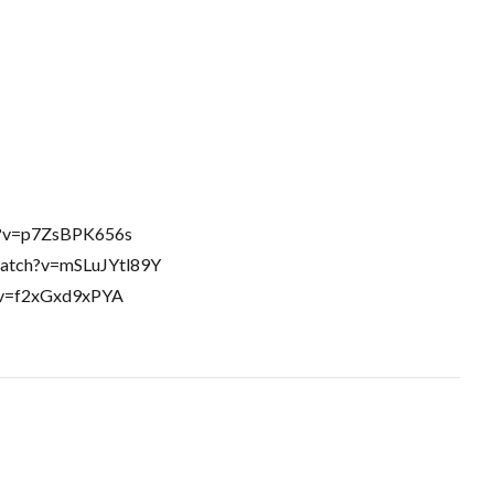
h?v=p7ZsBPK656s
watch?v=mSLuJYtl89Y
?v=f2xGxd9xPYA