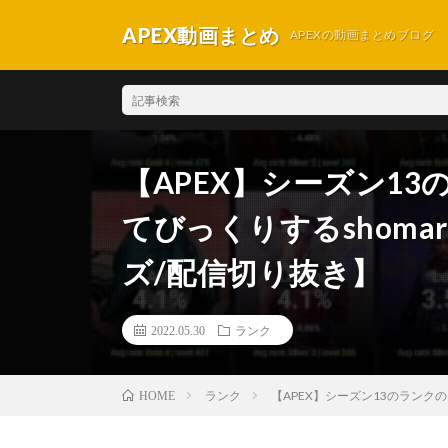
APEX動画まとめ
APEXの動画まとめブログ
【APEX】シーズン1
てびっくりするshoma
ズ/配信切り抜き】
2022.05.30
ランク
ランク
【APEX】シーズン13のランク
HOME