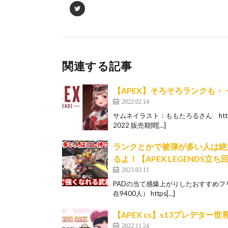
関連する記事
【APEX】そろそろランクも・
2022.02.14
サムネイラスト：ももたろるさん https:/
2022 販売期間[…]
ランクとかで被弾が多い人は絶
るよ！【APEX LEGENDS立
2023.03.11
PADの当て感爆上がりしたおすすめフリーク→
在9400人） https[…]
【APEX cs】s13プレデタ
2022.11.24