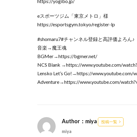
https://yogibo.jp/
eスポーツジム「東京メトロ」様
https://esportsgym.tokyo/register-lp
#shomaru7#チャンネル登録と高評価よろん♪
音楽→魔王魂
BGMer→https://bgmer.net/
NCS Blank →https://www.youtube.com/watc
Lensko Let’s Go!→https://www.youtube.com/
Adventure→https://www.youtube.com/watch
Author：miya
投稿一覧
miya