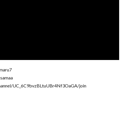
maru7
usamaa
nnel/UC_6C9bvzBLtuUBr4Nf3OaGA/join