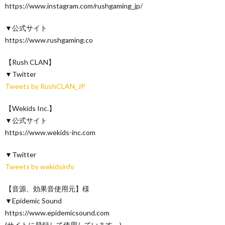
https://www.instagram.com/rushgaming_jp/
▼公式サイト
https://www.rushgaming.co
【Rush CLAN】
▼Twitter
Tweets by RushCLAN_JP
【Wekids Inc.】
▼公式サイト
https://www.wekids-inc.com
▼Twitter
Tweets by wekidsinfo
【音源、効果音使用元】様
▼Epidemic Sound
https://www.epidemicsound.com
(サイトに登録して使用しています。)