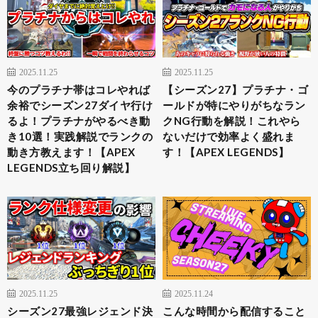
2025.11.25
2025.11.25
今のプラチナ帯はコレやれば
【シーズン27】プラチナ・ゴ
余裕でシーズン27ダイヤ行け
ールドが特にやりがちなラン
るよ！プラチナがやるべき動
クNG行動を解説！これやら
き10選！実践解説でランクの
ないだけで効率よく盛れま
動き方教えます！【APEX
す！【APEX LEGENDS】
LEGENDS立ち回り解説】
2025.11.25
2025.11.24
シーズン27最強レジェンド決
こんな時間から配信すること