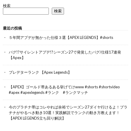
検索
検索
最近の投稿
５年間アプデが無かった仕様３選【APEX LEGENDS】#shorts
バグ!?サイレントアプデ!?シーズン27で発覚したバグ/仕様17連発
【Apex】
プレデターランク 【Apex Legends】
【APEX】ゴールド帯あるある挙げてけwww #shorts #shortvideo
#apex #apexlegends #ランク #ランクマッチ
今のプラチナ帯はコレやれば余裕でシーズン27ダイヤ行けるよ！プラ
チナがやるべき動き10選！実践解説でランクの動き方教えます！
【APEX LEGENDS立ち回り解説】