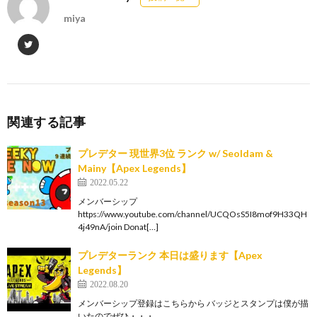
miya
関連する記事
プレデター 現世界3位 ランク w/ Seoldam &
Mainy【Apex Legends】
2022.05.22
メンバーシップ
https://www.youtube.com/channel/UCQOsS5I8mof9H33QH
4j49nA/join Donat[…]
プレデターランク 本日は盛ります【Apex
Legends】
2022.08.20
メンバーシップ登録はこちらから バッジとスタンプは僕が描
いたのでぜひ・・・