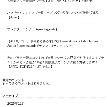
５年間アプデが無かった仕様３選【APEX LEGENDS】#shorts
バグ!?サイレントアプデ!?シーズン27で発覚したバグ/仕様17連発
【Apex】
プレデターランク 【Apex Legends】
【APEX】ゴールド帯あるある挙げてけwww #shorts #shortvideo
#apex #apexlegends #ランク #ランクマッチ
今のプラチナ帯はコレやれば余裕でシーズン27ダイヤ行けるよ！プラ
チナがやるべき動き10選！実践解説でランクの動き方教えます！
【APEX LEGENDS立ち回り解説】
最近のコメント
表示できるコメントはありません。
アーカイブ
2025年11月