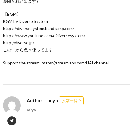
期限切れと出ます）
【BGM】
BGM by Diverse System
https://diversesystem.bandcamp.com/
https://www.youtube.com/c/diversesystem/
http://diverse.jp/
この中から色々使ってます
Support the stream: https://streamlabs.com/HALchannel
Author：miya
投稿一覧
miya