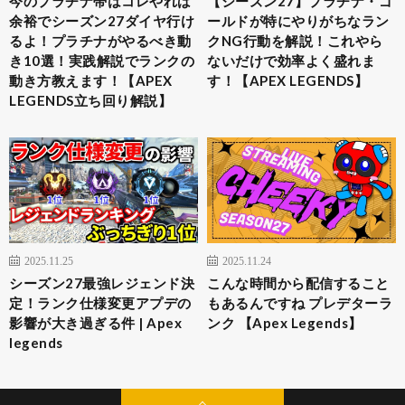
今のプラチナ帯はコレやれば
【シーズン27】プラチナ・ゴ
余裕でシーズン27ダイヤ行け
ールドが特にやりがちなラン
るよ！プラチナがやるべき動
クNG行動を解説！これやら
き10選！実践解説でランクの
ないだけで効率よく盛れま
動き方教えます！【APEX
す！【APEX LEGENDS】
LEGENDS立ち回り解説】
2025.11.25
2025.11.24
シーズン27最強レジェンド決
こんな時間から配信すること
定！ランク仕様変更アプデの
もあるんですね プレデターラ
影響が大き過ぎる件 | Apex
ンク 【Apex Legends】
legends