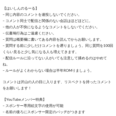
【はいしんのるーる】
– 同じ内容のコメントを連投しないでください。
– コメント同士で配信と関係のない会話はほどほどに。
– 他の人が不快になるようなコメントをしないでください。
– 伝書鳩行為はご遠慮ください。
– 質問は概要欄に書いてある内容を読んでからお願いします。
– 質問する前に少しだけコメントを遡りましょう。同じ質問を100回
くらい見ると少し気になる人も増えてきます。
– 配信ルールに沿ってない人がいても注意して揉めるのはやめて
ね。
– ルールがよくわからない場合は半年ROMりましょう。
コメントは沢山の人の目に入ります、リスペクトを持ったコメント
をお願いします！
【YouTubeメンバー特典】
– スポンサー専用絵文字の使用が可能
– 名前の後ろにスポンサー限定のバッヂがつきます