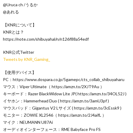
@Uruca ch /うるか
@あれる
【KNRについて】
KNRとは？
https://note.com/shibuyahal/n/n126f88a54edf
KNR公式Twitter
Tweets by KNR_Gaming_
【使用デバイス】
PC：https://www.dospara.co.jp/5gamepc/cts_collab_shibuyaharu
マウス：Viper Ultimate（ https://amzn.to/2XJT9Au ）
キーボード：Razer BlackWidow Lite JP( https://amzn.to/34OL52J )
イヤホン：Hammerhead Duo ( https://amzn.to/3amU3pf )
マウスパッド：Gigantus V2 Lサイズ ( https://amzn.to/3cEssk9 )
モニター：ZOWIE XL2546（ https://amzn.to/2J4aifL ）
マイク：NEUMANN U87Ai
オーディオインターフェース：RME Babyface Pro FS