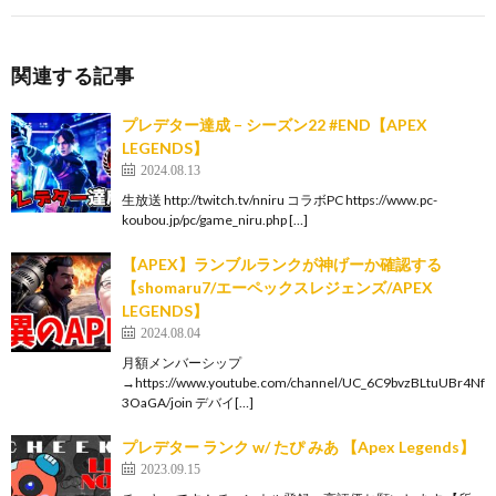
関連する記事
プレデター達成 – シーズン22 #END【APEX
LEGENDS】
2024.08.13
生放送 http://twitch.tv/nniru コラボPC https://www.pc-
koubou.jp/pc/game_niru.php […]
【APEX】ランブルランクが神げーか確認する
【shomaru7/エーペックスレジェンズ/APEX
LEGENDS】
2024.08.04
月額メンバーシップ
→https://www.youtube.com/channel/UC_6C9bvzBLtuUBr4Nf
3OaGA/join デバイ[…]
プレデター ランク w/ たぴ みあ 【Apex Legends】
2023.09.15