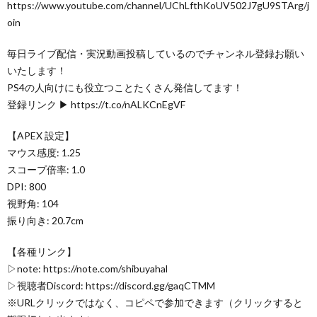
https://www.youtube.com/channel/UChLfthKoUV502J7gU9STArg/j
oin
毎日ライブ配信・実況動画投稿しているのでチャンネル登録お願い
いたします！
PS4の人向けにも役立つことたくさん発信してます！
登録リンク ▶ https://t.co/nALKCnEgVF
【APEX 設定】
マウス感度: 1.25
スコープ倍率: 1.0
DPI: 800
視野角: 104
振り向き: 20.7cm
【各種リンク】
▷note: https://note.com/shibuyahal
▷視聴者Discord: https://discord.gg/gaqCTMM
※URLクリックではなく、コピペで参加できます（クリックすると