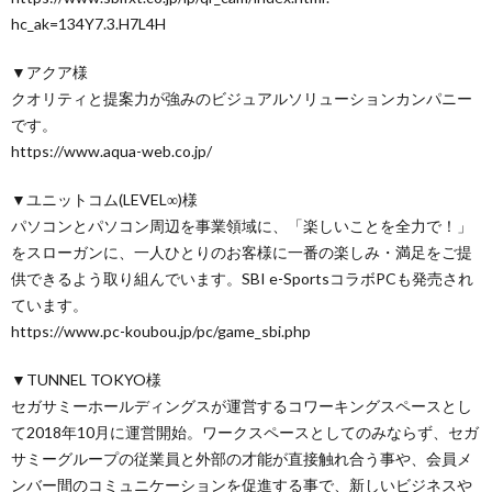
hc_ak=134Y7.3.H7L4H
▼アクア様
クオリティと提案力が強みのビジュアルソリューションカンパニー
です。
https://www.aqua-web.co.jp/
▼ユニットコム(LEVEL∞)様
パソコンとパソコン周辺を事業領域に、「楽しいことを全力で！」
をスローガンに、一人ひとりのお客様に一番の楽しみ・満足をご提
供できるよう取り組んでいます。SBI e-SportsコラボPCも発売され
ています。
https://www.pc-koubou.jp/pc/game_sbi.php
▼TUNNEL TOKYO様
セガサミーホールディングスが運営するコワーキングスペースとし
て2018年10月に運営開始。ワークスペースとしてのみならず、セガ
サミーグループの従業員と外部の才能が直接触れ合う事や、会員メ
ンバー間のコミュニケーションを促進する事で、新しいビジネスや