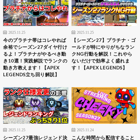
2025.11.25
2025.11.25
今のプラチナ帯はコレやれば
【シーズン27】プラチナ・ゴ
余裕でシーズン27ダイヤ行け
ールドが特にやりがちなラン
るよ！プラチナがやるべき動
クNG行動を解説！これやら
き10選！実践解説でランクの
ないだけで効率よく盛れま
動き方教えます！【APEX
す！【APEX LEGENDS】
LEGENDS立ち回り解説】
2025.11.25
2025.11.24
シーズン27最強レジェンド決
こんな時間から配信すること