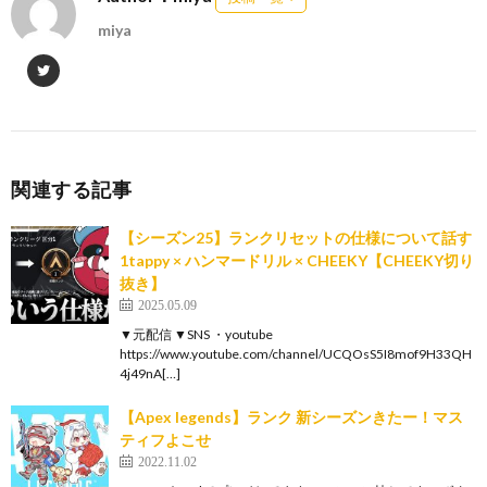
miya
関連する記事
【シーズン25】ランクリセットの仕様について話す
1tappy × ハンマードリル × CHEEKY【CHEEKY切り
抜き】
2025.05.09
▼元配信 ▼SNS ・youtube
https://www.youtube.com/channel/UCQOsS5I8mof9H33QH
4j49nA[…]
【Apex legends】ランク 新シーズンきたー！マス
ティフよこせ
2022.11.02