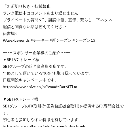
「無断切り抜き・転載禁止」
ランク配信中はコメントあまり返せません
プライベートの質問NG、誹謗中傷、宣伝、荒らし、下ネタ ✕
配信と関係ない話は控えてください
伝書鳩×
#ApexLegends #チーキー #新シーズン #シーズン13
==== スポンサー企業様のご紹介 ====
▼SBI VCトレード様
SBIグループの暗号資産取引所です。
年俸として頂いている”XRP”も取り扱っています。
口座開設キャンペーン中です。
https://www.sbivc.co.jp/?waad=Bar6fTLm
▼SBI FXトレード様
SBIグループのFX取引(外国為替証拠金取引)を提供するFX専門会社で
す。
初心者も参加しやすい特徴を有しています。
https://www.sbifxt.co.jp/lp/qr_cam/index.html?