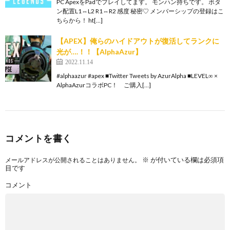
PC ApexをPadでプレイしてます。 モンハン持ちです。 ボタ
ン配置L1⇔L2 R1⇔R2 感度 秘密♡ メンバーシップの登録はこ
ちらから！ ht[…]
【APEX】俺らのハイドアウトが復活してランクに
光が….！！【AlphaAzur】
2022.11.14
#alphaazur #apex ■Twitter Tweets by AzurAlpha ■LEVEL∞ ×
AlphaAzurコラボPC！ ご購入[…]
コメントを書く
※
が付いている欄は必須項
メールアドレスが公開されることはありません。
目です
コメント