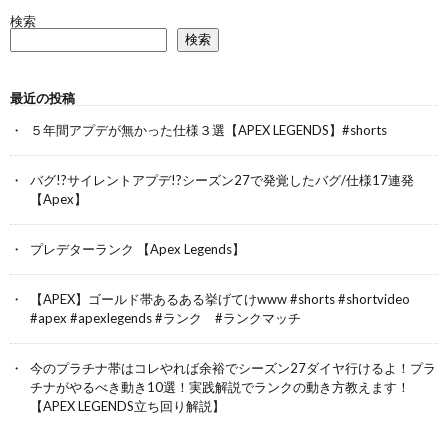
検索
検索
最近の投稿
５年間アプデが無かった仕様３選【APEX LEGENDS】#shorts
バグ!?サイレントアプデ!?シーズン27で発覚したバグ/仕様17連発
【Apex】
プレデターランク 【Apex Legends】
【APEX】ゴールド帯あるある挙げてけwww #shorts #shortvideo
#apex #apexlegends #ランク #ランクマッチ
今のプラチナ帯はコレやれば余裕でシーズン27ダイヤ行けるよ！プラ
チナがやるべき動き10選！実践解説でランクの動き方教えます！
【APEX LEGENDS立ち回り解説】