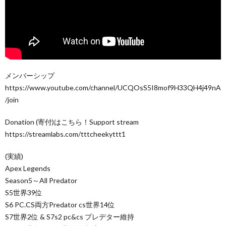
メンバーシップ
https://www.youtube.com/channel/UCQOsS5I8mof9H33QH4j49nA
/join
Donation (寄付)はこちら！Support stream
https://streamlabs.com/tttcheekyttt1
(実績)
Apex Legends
Season5～All Predator
S5世界39位
S6 PC.CS両方Predator cs世界14位
S7世界2位 & S7s2 pc&cs プレデター維持