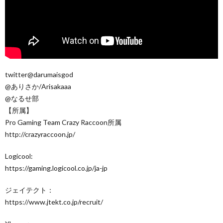
twitter@darumaisgod
@ありさか/Arisakaaa
@なるせ部
【所属】
Pro Gaming Team Crazy Raccoon所属
http://crazyraccoon.jp/​
Logicool:
https://gaming.logicool.co.jp/ja-jp​
ジェイテクト：
https://www.jtekt.co.jp/recruit/​