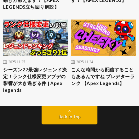
LEGENDS立ち回り解説】
2025.11.25
2025.11.24
シーズン27最強レジェンド決
こんな時間から配信すること
定！ランク仕様変更アプデの
もあるんですね プレデターラ
影響が大き過ぎる件 | Apex
ンク 【Apex Legends】
legends
Back to Top