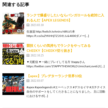
関連する記事
ランクで爆盛りしたいならバンガロールを絶対に入
れるんだ【APEX LEGENDS】
2023.03.10
生放送 http://twitch.tv/nniru NIRUの本
https://t.co/JuZYKHHjTZ 20キル&4000ダメー[…]
競技くらいの気持ちでランクをやってみる
CHEEKY【CHEEKY切り抜き】
2022.10.25
▼元配信 ▼一緒にプレイしてる方 1tappyさん
https://twitter.com/1TAPPYTHEWORLD UmichanLovetiさ[…]
【apex】プレデターランク世界10位
2022.03.07
#apex #apexlegends #エーペックス #デスセイヤ #ガチナイス
自分のサポートをしてくださることになりました。 主に活動
におけるサポ[…]