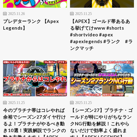
2025.11.26
2025.11.25
プレデターランク 【Apex
【APEX】ゴールド帯あるあ
Legends】
る挙げてけwww #shorts
#shortvideo #apex
#apexlegends #ランク #ラ
ンクマッチ
2025.11.25
2025.11.25
今のプラチナ帯はコレやれば
【シーズン27】プラチナ・ゴ
余裕でシーズン27ダイヤ行け
ールドが特にやりがちなラン
るよ！プラチナがやるべき動
クNG行動を解説！これやら
き10選！実践解説でランクの
ないだけで効率よく盛れま
動き方教えます！【APEX
す！【APEX LEGENDS】