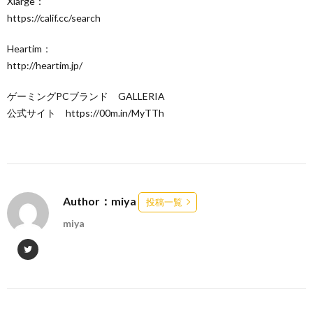
Xlarge：
https://calif.cc/search
Heartim：
http://heartim.jp/​
ゲーミングPCブランド GALLERIA
公式サイト https://00m.in/MyTTh
Author：miya
投稿一覧
miya