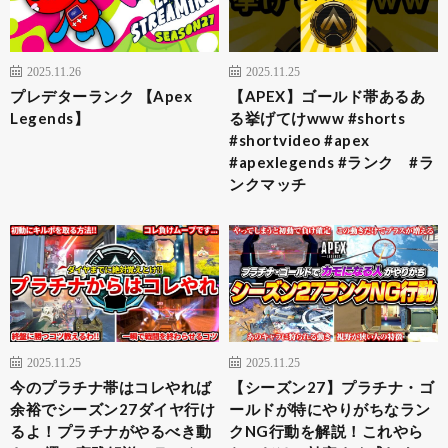
2025.11.26
2025.11.25
プレデターランク 【Apex
【APEX】ゴールド帯あるあ
Legends】
る挙げてけwww #shorts
#shortvideo #apex
#apexlegends #ランク #ラ
ンクマッチ
2025.11.25
2025.11.25
今のプラチナ帯はコレやれば
【シーズン27】プラチナ・ゴ
余裕でシーズン27ダイヤ行け
ールドが特にやりがちなラン
るよ！プラチナがやるべき動
クNG行動を解説！これやら