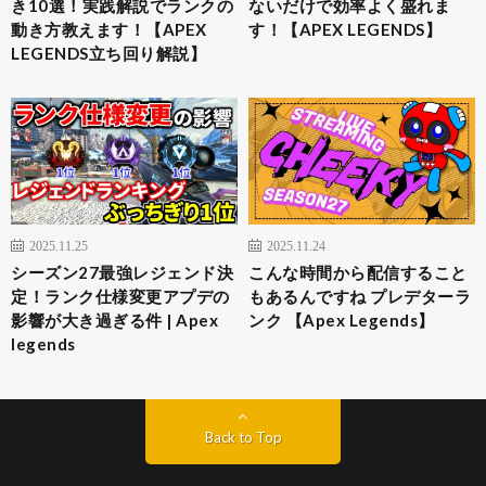
き10選！実践解説でランクの
ないだけで効率よく盛れま
動き方教えます！【APEX
す！【APEX LEGENDS】
LEGENDS立ち回り解説】
2025.11.25
2025.11.24
シーズン27最強レジェンド決
こんな時間から配信すること
定！ランク仕様変更アプデの
もあるんですね プレデターラ
影響が大き過ぎる件 | Apex
ンク 【Apex Legends】
legends
Back to Top