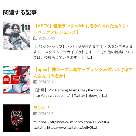
関連する記事
【APEX】健康ランク with おるか3 照れたぁ3【エ
ーペックスレジェンズ】
2025.05.05
【メンバーシップ】 ・バッジが付きます！ ・スタンプ使えま
す！ ・スクリムアーカイブみれます！ ・その他の特典につい
ては、今後考えていきます！ ↓↓↓[…]
【apex】神シーズン新マップランクw/渋ハルさぽて
んさん【うるか】
2024.08.11
【所属】 Pro Gaming Team Crazy Raccoon
http://crazyraccoon.jp/​ 【Twitter】@ow_ur[…]
ランク!!
2024.02.21
mildom→https://www.mildom.com/11868304​
twitch→https://www.twitch.tv/selly5[…]