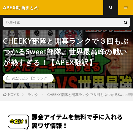
APEX動画まとめ
CHEEKY部隊と開幕ランクで３回もぶ
つかるSweet部隊。世界最高峰の戦い
が熱すぎる！【APEX翻訳】
2022.05.15
ランク
ランク
CHEEKY部隊と開幕ランクで３回もぶつかるSweet
HOME