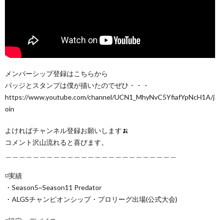
メンバーシップ登録はこちらから
バッジとスタンプは僕が描いたのでぜひ・・・
https://www.youtube.com/channel/UCN1_MhyNvC5YfiafYpNcH1A/j
oin
よければチャンネル登録お願いします🍌
コメント沢山流れると喜びます。
＿＿＿＿＿＿＿＿＿＿＿＿＿＿＿＿＿＿＿＿＿＿＿＿＿
◽️実績
・Season5~Season11 Predator
・ALGSチャンピオンシップ・プロリーグ出場(公式大会)