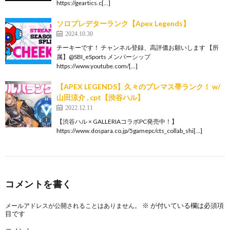
https://geartics.c[…]
ソロプレデターランク【Apex Legends】
2024.10.30
チーキーです！ チャンネル登録、高評価お願いします 【所
属】@SBI_eSports メンバーシップ
https://www.youtube.com/[…]
【APEX LEGENDS】久々のプレマス帯ランク！ w/
山田涼介 , cpt【渋谷ハル】
2022.12.11
【渋谷ハル × GALLERIAコラボPC発売中！】
https://www.dospara.co.jp/5gamepc/cts_collab_shi[…]
コメントを書く
※
が付いている欄は必須項
メールアドレスが公開されることはありません。
目です