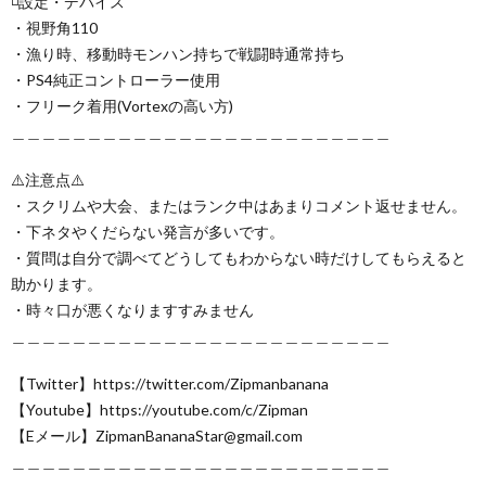
◽️設定・デバイス
・視野角110
・漁り時、移動時モンハン持ちで戦闘時通常持ち
・PS4純正コントローラー使用
・フリーク着用(Vortexの高い方)
＿＿＿＿＿＿＿＿＿＿＿＿＿＿＿＿＿＿＿＿＿＿＿＿＿
⚠️注意点⚠️
・スクリムや大会、またはランク中はあまりコメント返せません。
・下ネタやくだらない発言が多いです。
・質問は自分で調べてどうしてもわからない時だけしてもらえると
助かります。
・時々口が悪くなりますすみません
＿＿＿＿＿＿＿＿＿＿＿＿＿＿＿＿＿＿＿＿＿＿＿＿＿
【Twitter】https://twitter.com/Zipmanbanana
【Youtube】https://youtube.com/c/Zipman
【Eメール】ZipmanBananaStar@gmail.com
＿＿＿＿＿＿＿＿＿＿＿＿＿＿＿＿＿＿＿＿＿＿＿＿＿