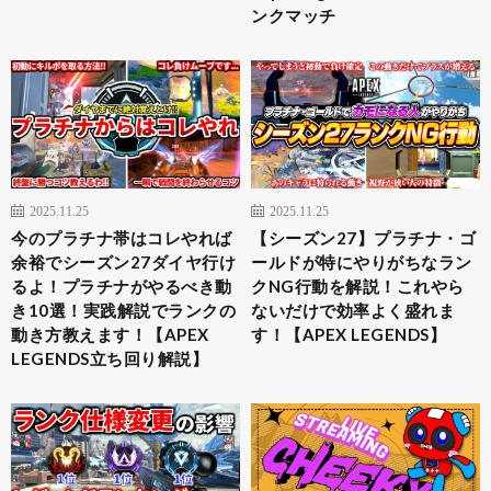
ンクマッチ
2025.11.25
2025.11.25
今のプラチナ帯はコレやれば
【シーズン27】プラチナ・ゴ
余裕でシーズン27ダイヤ行け
ールドが特にやりがちなラン
るよ！プラチナがやるべき動
クNG行動を解説！これやら
き10選！実践解説でランクの
ないだけで効率よく盛れま
動き方教えます！【APEX
す！【APEX LEGENDS】
LEGENDS立ち回り解説】