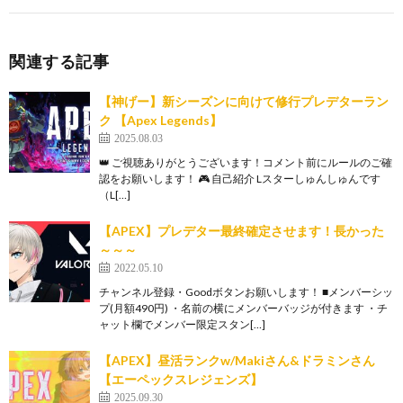
関連する記事
【神げー】新シーズンに向けて修行プレデターラン
ク 【Apex Legends】
2025.08.03
👑 ご視聴ありがとうございます！コメント前にルールのご確
認をお願いします！ 🎮 自己紹介 Lスターしゅんしゅんです
（L[…]
【APEX】プレデター最終確定させます！長かった
～～～
2022.05.10
チャンネル登録・Goodボタンお願いします！ ■メンバーシッ
プ(月額490円) ・名前の横にメンバーバッジが付きます ・チ
ャット欄でメンバー限定スタン[…]
【APEX】昼活ランクw/Makiさん&ドラミンさん
【エーペックスレジェンズ】
2025.09.30