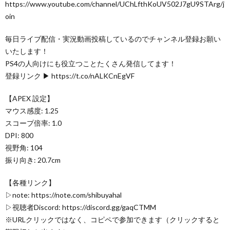
https://www.youtube.com/channel/UChLfthKoUV502J7gU9STArg/j
oin
毎日ライブ配信・実況動画投稿しているのでチャンネル登録お願い
いたします！
PS4の人向けにも役立つことたくさん発信してます！
登録リンク ▶ https://t.co/nALKCnEgVF
【APEX 設定】
マウス感度: 1.25
スコープ倍率: 1.0
DPI: 800
視野角: 104
振り向き: 20.7cm
【各種リンク】
▷note: https://note.com/shibuyahal
▷視聴者Discord: https://discord.gg/gaqCTMM
※URLクリックではなく、コピペで参加できます（クリックすると