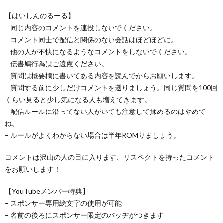
【はいしんのるーる】
– 同じ内容のコメントを連投しないでください。
– コメント同士で配信と関係のない会話はほどほどに。
– 他の人が不快になるようなコメントをしないでください。
– 伝書鳩行為はご遠慮ください。
– 質問は概要欄に書いてある内容を読んでからお願いします。
– 質問する前に少しだけコメントを遡りましょう。同じ質問を100回
くらい見ると少し気になる人も増えてきます。
– 配信ルールに沿ってない人がいても注意して揉めるのはやめて
ね。
– ルールがよくわからない場合は半年ROMりましょう。
コメントは沢山の人の目に入ります、リスペクトを持ったコメント
をお願いします！
【YouTubeメンバー特典】
– スポンサー専用絵文字の使用が可能
– 名前の後ろにスポンサー限定のバッヂがつきます