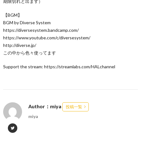
期限切れと出ます）
【BGM】
BGM by Diverse System
https://diversesystem.bandcamp.com/
https://www.youtube.com/c/diversesystem/
http://diverse.jp/
この中から色々使ってます
Support the stream: https://streamlabs.com/HALchannel
Author：miya
投稿一覧
miya