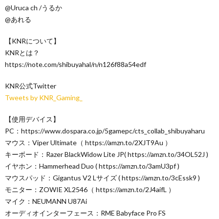
@Uruca ch /うるか
@あれる
【KNRについて】
KNRとは？
https://note.com/shibuyahal/n/n126f88a54edf
KNR公式Twitter
Tweets by KNR_Gaming_
【使用デバイス】
PC：https://www.dospara.co.jp/5gamepc/cts_collab_shibuyaharu
マウス：Viper Ultimate（ https://amzn.to/2XJT9Au ）
キーボード：Razer BlackWidow Lite JP( https://amzn.to/34OL52J )
イヤホン：Hammerhead Duo ( https://amzn.to/3amU3pf )
マウスパッド：Gigantus V2 Lサイズ ( https://amzn.to/3cEssk9 )
モニター：ZOWIE XL2546（ https://amzn.to/2J4aifL ）
マイク：NEUMANN U87Ai
オーディオインターフェース：RME Babyface Pro FS