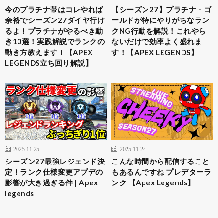
今のプラチナ帯はコレやれば
【シーズン27】プラチナ・ゴ
余裕でシーズン27ダイヤ行け
ールドが特にやりがちなラン
るよ！プラチナがやるべき動
クNG行動を解説！これやら
き10選！実践解説でランクの
ないだけで効率よく盛れま
動き方教えます！【APEX
す！【APEX LEGENDS】
LEGENDS立ち回り解説】
2025.11.25
2025.11.24
シーズン27最強レジェンド決
こんな時間から配信すること
定！ランク仕様変更アプデの
もあるんですね プレデターラ
影響が大き過ぎる件 | Apex
ンク 【Apex Legends】
legends