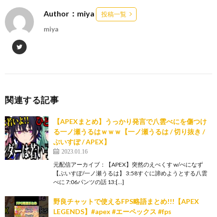
Author：miya
投稿一覧
miya
関連する記事
【APEXまとめ】うっかり発言で八雲べにを傷つけ
る一ノ瀬うるはｗｗｗ【一ノ瀬うるは / 切り抜き /
ぶいすぽ / APEX】
2023.01.16
元配信アーカイブ：【APEX】突然のえぺくす w/べになず
【ぶいすぽ/一ノ瀬うるは】 3:58すぐに諦めようとする八雲
べに 7:06パンツの話 13:[…]
野良チャットで使えるFPS略語まとめ!!!【APEX
LEGENDS】#apex #エーペックス #fps