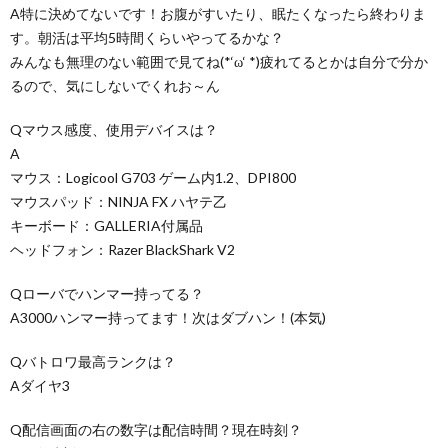
A特に決めてないです！お腹がすいたり、眠たくなったら終わりま
す。朝活は平均5時間くらいやってるかな？
みんなも無理のない範囲で見てね(*‘ω‘ *)疲れてるとかは自分で分か
るので、気にしないでくれお～ん
Qマウス感度、使用デバイスは？
A
マウス：Logicool G703 ゲーム内1.2、DPI800
マウスパッド：NINJA FX ハヤテ乙
キーボード：GALLERIA付属品
ヘッドフォン：Razer BlackShark V2
Qローバでハンマー持ってる？
A3000ハンマー持ってます！次はダブハン！(本気)
Qバトロワ最高ランクは？
Aダイヤ3
Q配信画面の右の数字は配信時間？現在時刻？