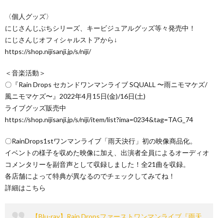
〈個人グッズ〉
にじさんじぷちシリーズ、キービジュアルグッズ等々発売中！
にじさんじオフィシャルストアから↓
https://shop.nijisanji.jp/s/niji/
＜音楽活動＞
〇『Rain Drops セカンドワンマンライブ SQUALL 〜雨ニモマケズ/
風ニモマケズ〜』2022年4月15日(金)/16日(土)
ライブグッズ販売中
https://shop.nijisanji.jp/s/niji/item/list?ima=0234&tag=TAG_74
〇RainDrops1stワンマンライブ「雨天決行」初の映像商品化。
イベントの様子を収めた映像に加え、出演者全員によるオーディオ
コメンタリーを副音声として収録しました！全21曲を収録。
各店舗によって特典が異なるのでチェックしてみてね！
詳細はこちら
【Blu-ray】Rain Dropsファーストワンマンライブ『雨天