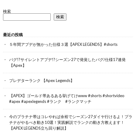
検索
検索
最近の投稿
５年間アプデが無かった仕様３選【APEX LEGENDS】#shorts
バグ!?サイレントアプデ!?シーズン27で発覚したバグ/仕様17連発
【Apex】
プレデターランク 【Apex Legends】
【APEX】ゴールド帯あるある挙げてけwww #shorts #shortvideo
#apex #apexlegends #ランク #ランクマッチ
今のプラチナ帯はコレやれば余裕でシーズン27ダイヤ行けるよ！プラ
チナがやるべき動き10選！実践解説でランクの動き方教えます！
【APEX LEGENDS立ち回り解説】