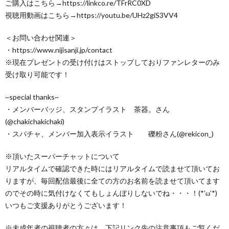
ご購入はこちら→https://linkco.re/TFrRC0XD
視聴用動画はこちら→https://youtu.be/UHz2giS3VV4
＜お問い合わせ関連＞
・https://www.nijisanji.jp/contact
※現在プレゼントの受け付けはストップしておりファンレターのみ
受け取り可能です！
~special thanks~
・メンバーバッジ、スタンプイラスト 茶器。さん
(@chakichakichaki)
・スパチャ、メンバー加入表示イラスト 礫粉さん(@rekicon_)
※頂いたスーパーチャットについて
リアルタイムで確認できた時にはリアルタイムで読ませて頂いてお
りますが、毎回配信最後に全ての方のお名前を読ませて頂いてます
のでその時に気付けなくてもしょんぼりしないでね・・・！(*’ω’*)
いつもご支援ありがとうございます！
※未成年者の視聴者の方々は、下記リンク先の注意事項もご覧くだ