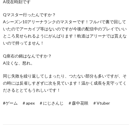
A現在時刻です
Qマスター行ったんですか？
Aシーズン10アリーナランクのマスターです！フルパで裏で回して
いたのでアーカイブ等はないのですが今後の配信中のプレイでいい
ところ見せられるようにがんばります！軌道はアリーナでは貰えな
いので持ってません！
Q座右の銘はなんですか？
A泣くな、怒れ。
同じ失敗を繰り返してしまったり、つたない部分も多いですが、そ
の時には反省しすぎずに次を見ています！温かく成長を見守ってく
ださるととてもうれしいです！
#ゲーム ＃apex ＃にじさんじ ＃森中花咲 ＃Vtuber