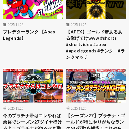
2025.11.26
2025.11.25
プレデターランク 【Apex
【APEX】ゴールド帯あるあ
Legends】
る挙げてけwww #shorts
#shortvideo #apex
#apexlegends #ランク #ラ
ンクマッチ
2025.11.25
2025.11.25
今のプラチナ帯はコレやれば
【シーズン27】プラチナ・ゴ
余裕でシーズン27ダイヤ行け
ールドが特にやりがちなラン
るよ！プラチナがやるべき動
クNG行動を解説！これやら