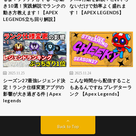
き10選！実践解説でランクの
ないだけで効率よく盛れま
動き方教えます！【APEX
す！【APEX LEGENDS】
LEGENDS立ち回り解説】
2025.11.25
2025.11.24
シーズン27最強レジェンド決
こんな時間から配信すること
定！ランク仕様変更アプデの
もあるんですね プレデターラ
影響が大き過ぎる件 | Apex
ンク 【Apex Legends】
legends
Back to Top