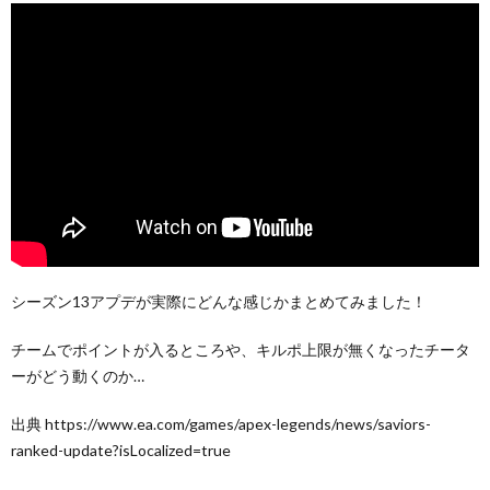
シーズン13アプデが実際にどんな感じかまとめてみました！
チームでポイントが入るところや、キルポ上限が無くなったチータ
ーがどう動くのか…
出典 https://www.ea.com/games/apex-legends/news/saviors-
ranked-update?isLocalized=true