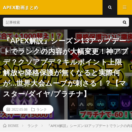
APEX動画まとめ
『APEX解説』シーズン13アップデー
トでランクの内容が大幅変更！神アプ
デ？クソアプデ？キルポイント上限
解放や降格保護が無くなると実際何
が…世界大会ムーブが刺さる！？【マ
スター/ダイヤ/プラチナ】
2022.05.08
ランク
ランク
『APEX解説』シーズン13アップデートでランクの
HOME