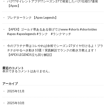
バグ!?サイレントアプデ!?シーズン27で発覚したバグ/仕様17連発
【Apex】
プレデターランク 【Apex Legends】
【APEX】ゴールド帯あるある挙げてけwww #shorts #shortvideo
#apex #apexlegends #ランク #ランクマッチ
今のプラチナ帯はコレやれば余裕でシーズン27ダイヤ行けるよ！プラ
チナがやるべき動き10選！実践解説でランクの動き方教えます！
【APEX LEGENDS立ち回り解説】
最近のコメント
表示できるコメントはありません。
アーカイブ
2025年11月
2025年10月