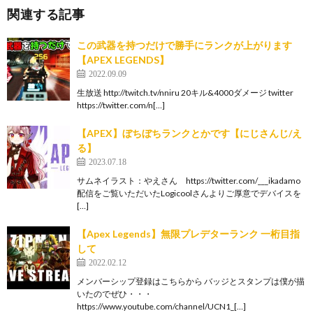
関連する記事
この武器を持つだけで勝手にランクが上がります
【APEX LEGENDS】
2022.09.09
生放送 http://twitch.tv/nniru 20キル&4000ダメージ twitter
https://twitter.com/n[…]
【APEX】ぼちぼちランクとかです【にじさんじ/え
る】
2023.07.18
サムネイラスト：やえさん https://twitter.com/___ikadamo
配信をご覧いただいたLogicoolさんよりご厚意でデバイスを
[…]
【Apex Legends】無限プレデターランク 一桁目指
して
2022.02.12
メンバーシップ登録はこちらから バッジとスタンプは僕が描
いたのでぜひ・・・
https://www.youtube.com/channel/UCN1_[…]