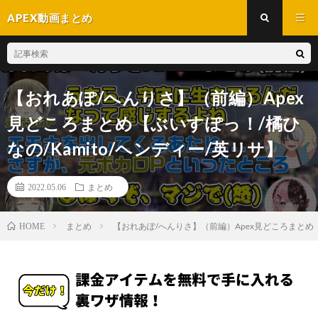
APEX動画まとめ
【おれあぽ/へんりさ】（前編）Apex
見どころまとめ【ぶいすぽっ！/橘ひ
なの/Kamito/ヘンディー/英リサ】
2022.05.06
まとめ
まとめ
【おれあぽ/へんりさ】（前編）Apex見どころまとめ【ぶ
HOME