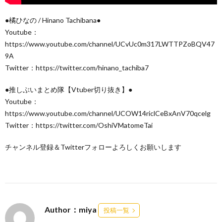
●橘ひなの / Hinano Tachibana●
Youtube：
https://www.youtube.com/channel/UCvUc0m317LWTTPZoBQV47
9A
Twitter：https://twitter.com/hinano_tachiba7
●推しぶいまとめ隊【Vtuber切り抜き】●
Youtube：
https://www.youtube.com/channel/UCOW14riclCeBxAnV70qcelg
Twitter：https://twitter.com/OshiVMatomeTai
チャンネル登録＆Twitterフォローよろしくお願いします
Author：miya
投稿一覧