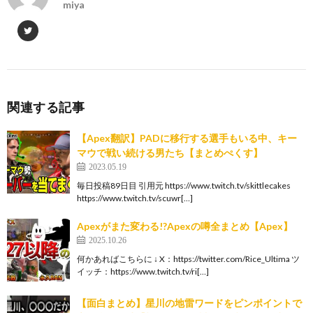
miya
関連する記事
【Apex翻訳】PADに移行する選手もいる中、キー
マウで戦い続ける男たち【まとめぺくす】
2023.05.19
毎日投稿89日目 引用元 https://www.twitch.tv/skittlecakes
https://www.twitch.tv/scuwr[…]
Apexがまた変わる!?Apexの噂全まとめ【Apex】
2025.10.26
何かあればこちらに ↓ X：https://twitter.com/Rice_Ultima ツ
イッチ：https://www.twitch.tv/ri[…]
【面白まとめ】星川の地雷ワードをピンポイントで