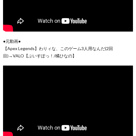
●元動画●
【Apex Legends】わりィな、このゲーム3人用なんだ(2回
目)→VALO【ぶいすぽっ！/橘ひなの】