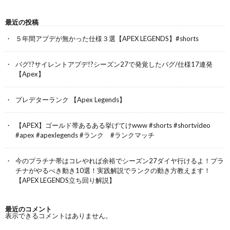
最近の投稿
５年間アプデが無かった仕様３選【APEX LEGENDS】#shorts
バグ!?サイレントアプデ!?シーズン27で発覚したバグ/仕様17連発
【Apex】
プレデターランク 【Apex Legends】
【APEX】ゴールド帯あるある挙げてけwww #shorts #shortvideo
#apex #apexlegends #ランク #ランクマッチ
今のプラチナ帯はコレやれば余裕でシーズン27ダイヤ行けるよ！プラ
チナがやるべき動き10選！実践解説でランクの動き方教えます！
【APEX LEGENDS立ち回り解説】
最近のコメント
表示できるコメントはありません。