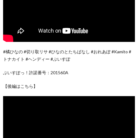
#橘ひなの #切り取リサ #ひなのとたちばなし #おれあぽ #Kamito #
トナカイト #ヘンディー #ぶいすぽ
ぶいすぽっ！許諾番号：201560A
【後編はこちら】