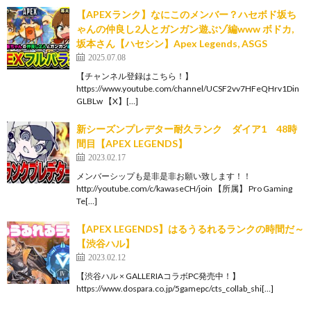
【APEXランク】なにこのメンバー？ハセボド坂ち
ゃんの仲良し2人とガンガン遊ぶゾ編www ボドカ,
坂本さん【ハセシン】Apex Legends, ASGS
2025.07.08
【チャンネル登録はこちら！】
https://www.youtube.com/channel/UCSF2vv7HFeQHrv1Din
GLBLw 【X】[…]
新シーズンプレデター耐久ランク ダイア1 48時
間目【APEX LEGENDS】
2023.02.17
メンバーシップも是非是非お願い致します！！
http://youtube.com/c/kawaseCH/join 【所属】 Pro Gaming
Te[…]
【APEX LEGENDS】はるうるれるランクの時間だ～
【渋谷ハル】
2023.02.12
【渋谷ハル × GALLERIAコラボPC発売中！】
https://www.dospara.co.jp/5gamepc/cts_collab_shi[…]