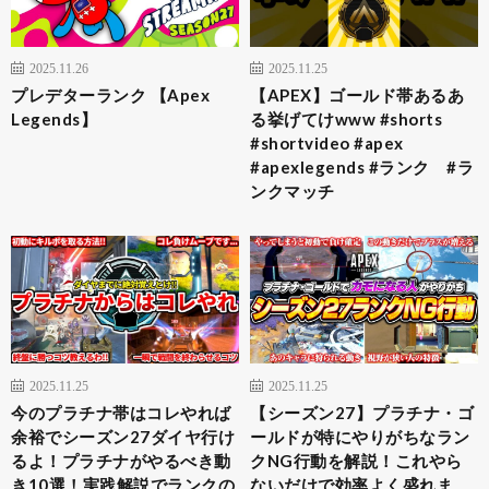
2025.11.26
2025.11.25
プレデターランク 【Apex
【APEX】ゴールド帯あるあ
Legends】
る挙げてけwww #shorts
#shortvideo #apex
#apexlegends #ランク #ラ
ンクマッチ
2025.11.25
2025.11.25
今のプラチナ帯はコレやれば
【シーズン27】プラチナ・ゴ
余裕でシーズン27ダイヤ行け
ールドが特にやりがちなラン
るよ！プラチナがやるべき動
クNG行動を解説！これやら
き10選！実践解説でランクの
ないだけで効率よく盛れま