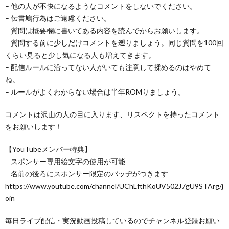
– 他の人が不快になるようなコメントをしないでください。
– 伝書鳩行為はご遠慮ください。
– 質問は概要欄に書いてある内容を読んでからお願いします。
– 質問する前に少しだけコメントを遡りましょう。同じ質問を100回
くらい見ると少し気になる人も増えてきます。
– 配信ルールに沿ってない人がいても注意して揉めるのはやめて
ね。
– ルールがよくわからない場合は半年ROMりましょう。
コメントは沢山の人の目に入ります、リスペクトを持ったコメント
をお願いします！
【YouTubeメンバー特典】
– スポンサー専用絵文字の使用が可能
– 名前の後ろにスポンサー限定のバッヂがつきます
https://www.youtube.com/channel/UChLfthKoUV502J7gU9STArg/j
oin
毎日ライブ配信・実況動画投稿しているのでチャンネル登録お願い