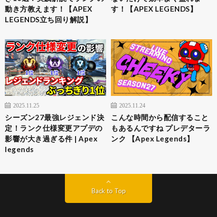
動き方教えます！【APEX
す！【APEX LEGENDS】
LEGENDS立ち回り解説】
2025.11.25
2025.11.24
シーズン27最強レジェンド決
こんな時間から配信すること
定！ランク仕様変更アプデの
もあるんですね プレデターラ
影響が大き過ぎる件 | Apex
ンク 【Apex Legends】
legends
Back to Top