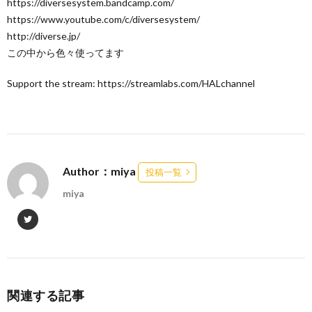
https://diversesystem.bandcamp.com/
https://www.youtube.com/c/diversesystem/
http://diverse.jp/
この中から色々使ってます
Support the stream: https://streamlabs.com/HALchannel
Author：miya
投稿一覧
miya
関連する記事