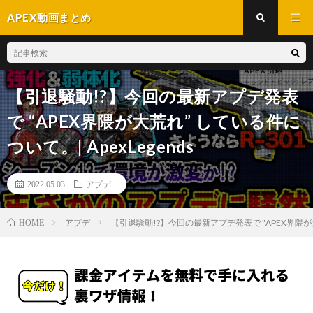
APEX動画まとめ
【引退騒動!?】今回の最新アプデ発表
で “APEX界隈が大荒れ” している件に
ついて。| ApexLegends
2022.05.03
アプデ
アプデ
【引退騒動!?】今回の最新アプデ発表で "APEX界隈が大荒
HOME