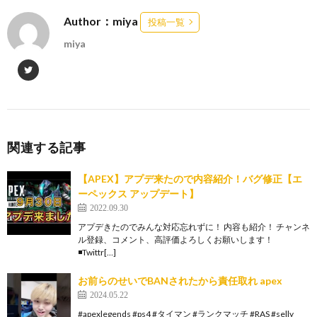
Author：miya
投稿一覧
miya
関連する記事
【APEX】アプデ来たので内容紹介！バグ修正【エ
ーペックス アップデート】
2022.09.30
アプデきたのでみんな対応忘れずに！ 内容も紹介！ チャンネ
ル登録、コメント、高評価よろしくお願いします！
◾️Twittr[…]
お前らのせいでBANされたから責任取れ apex
2024.05.22
#apexlegends #ps4 #タイマン #ランクマッチ #RAS #selly