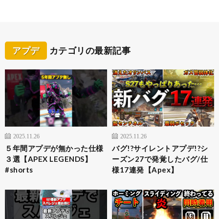
アプデ
カテゴリの最新記事
2025.11.26
2025.11.26
５年間アプデが無かった仕様
バグ!?サイレントアプデ!?シ
３選【APEX LEGENDS】
ーズン27で発覚したバグ/仕
#shorts
様17連発【Apex】