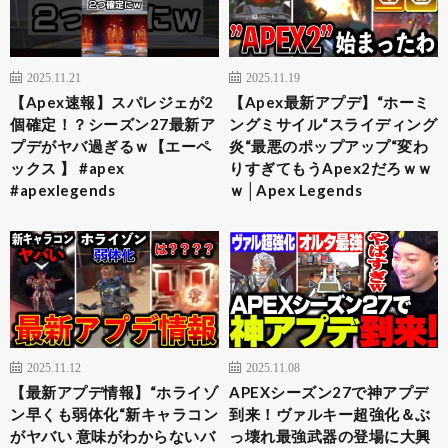
2025.11.21
2025.11.19
【Apex速報】スパレジェが2
【Apex最新アプデ】“ホーミ
個確定！？シーズン27最新ア
ングミサイル“スライディング
プデがヤバ過ぎるｗ【エーペ
炎“最悪のポップアップ“変わ
ックス 】 #apex
りすぎてもうApex2だろｗｗ
#apexlegends
ｗ│Apex Legends
2025.11.12
2025.11.08
【最新アプデ情報】“ホライゾ
APEXシーズン27で神アプデ
ン早くも弱体化“新キャラコン
到来！ヴァルキー超強化＆ぶ
がヤバい 意味がわからないバ
っ壊れ最強武器の登場に大興