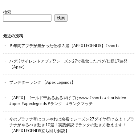
検索
検索
最近の投稿
５年間アプデが無かった仕様３選【APEX LEGENDS】#shorts
バグ!?サイレントアプデ!?シーズン27で発覚したバグ/仕様17連発
【Apex】
プレデターランク 【Apex Legends】
【APEX】ゴールド帯あるある挙げてけwww #shorts #shortvideo
#apex #apexlegends #ランク #ランクマッチ
今のプラチナ帯はコレやれば余裕でシーズン27ダイヤ行けるよ！プラ
チナがやるべき動き10選！実践解説でランクの動き方教えます！
【APEX LEGENDS立ち回り解説】