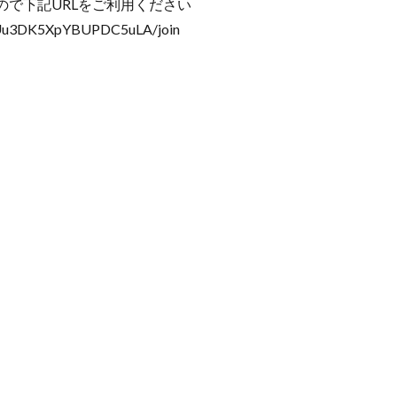
で下記URLをご利用ください
kFUu3DK5XpYBUPDC5uLA/join