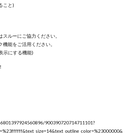
ること)
はスルーにご協力ください。
ク機能をご活用ください。
表示にする機能)
！
ce/856801397924560896/900390720714711101?
r=%23ffffff&text_size=14&text_outline_color=%23000000&