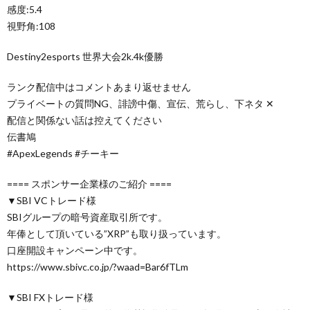
感度:5.4
視野角:108
Destiny2esports 世界大会2k.4k優勝
ランク配信中はコメントあまり返せません
プライベートの質問NG、誹謗中傷、宣伝、荒らし、下ネタ ✕
配信と関係ない話は控えてください
伝書鳩
#ApexLegends #チーキー
==== スポンサー企業様のご紹介 ====
▼SBI VCトレード様
SBIグループの暗号資産取引所です。
年俸として頂いている”XRP”も取り扱っています。
口座開設キャンペーン中です。
https://www.sbivc.co.jp/?waad=Bar6fTLm
▼SBI FXトレード様