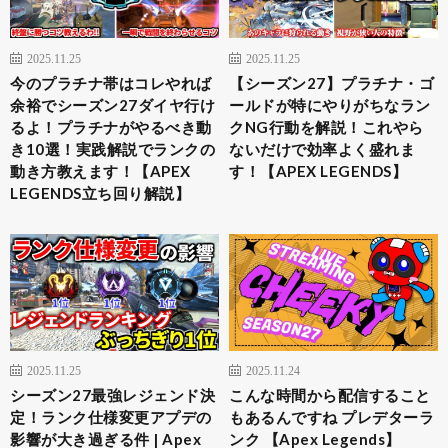
2025.11.25
2025.11.25
今のプラチナ帯はコレやれば
【シーズン27】プラチナ・ゴ
余裕でシーズン27ダイヤ行け
ールドが特にやりがちなラン
るよ！プラチナがやるべき動
クNG行動を解説！これやら
き10選！実践解説でランクの
ないだけで効率よく盛れま
動き方教えます！【APEX
す！【APEX LEGENDS】
LEGENDS立ち回り解説】
2025.11.25
2025.11.24
シーズン27最強レジェンド決
こんな時間から配信すること
定！ランク仕様変更アプデの
もあるんですね プレデターラ
影響が大き過ぎる件 | Apex
ンク 【Apex Legends】