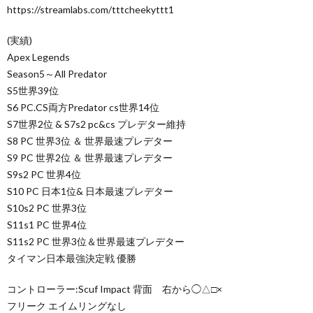
https://streamlabs.com/tttcheekyttt1
(実績)
Apex Legends
Season5～All Predator
S5世界39位
S6 PC.CS両方Predator cs世界14位
S7世界2位 & S7s2 pc&cs プレデター維持
S8 PC 世界3位 ＆ 世界最速プレデター
S9 PC 世界2位 ＆ 世界最速プレデター
S9s2 PC 世界4位
S10 PC 日本1位& 日本最速プレデター
S10s2 PC 世界3位
S11s1 PC 世界4位
S11s2 PC 世界3位＆世界最速プレデター
タイマン日本最強決定戦 優勝
コントローラー:Scuf Impact 背面 右から◯△□×
フリーク エイムリングなし