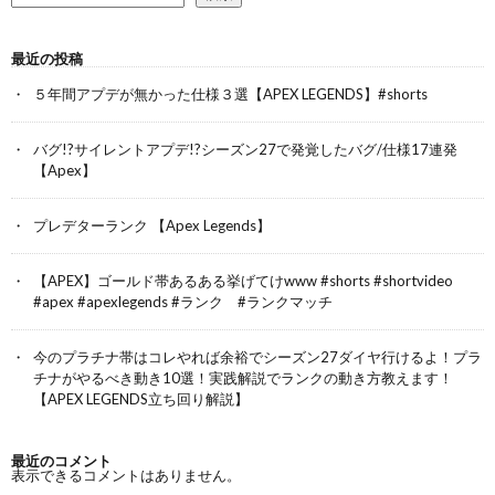
最近の投稿
５年間アプデが無かった仕様３選【APEX LEGENDS】#shorts
バグ!?サイレントアプデ!?シーズン27で発覚したバグ/仕様17連発
【Apex】
プレデターランク 【Apex Legends】
【APEX】ゴールド帯あるある挙げてけwww #shorts #shortvideo
#apex #apexlegends #ランク #ランクマッチ
今のプラチナ帯はコレやれば余裕でシーズン27ダイヤ行けるよ！プラ
チナがやるべき動き10選！実践解説でランクの動き方教えます！
【APEX LEGENDS立ち回り解説】
最近のコメント
表示できるコメントはありません。