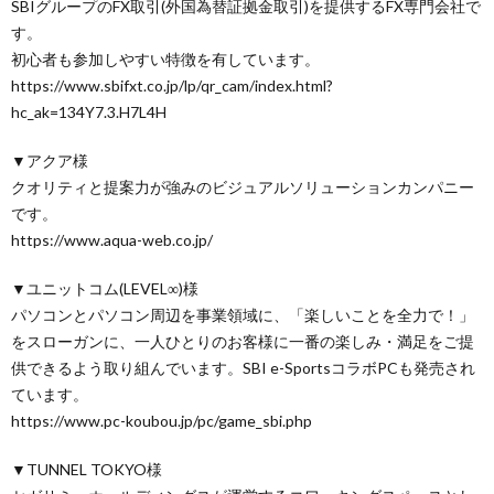
SBIグループのFX取引(外国為替証拠金取引)を提供するFX専門会社で
す。
初心者も参加しやすい特徴を有しています。
https://www.sbifxt.co.jp/lp/qr_cam/index.html?
hc_ak=134Y7.3.H7L4H
▼アクア様
クオリティと提案力が強みのビジュアルソリューションカンパニー
です。
https://www.aqua-web.co.jp/
▼ユニットコム(LEVEL∞)様
パソコンとパソコン周辺を事業領域に、「楽しいことを全力で！」
をスローガンに、一人ひとりのお客様に一番の楽しみ・満足をご提
供できるよう取り組んでいます。SBI e-SportsコラボPCも発売され
ています。
https://www.pc-koubou.jp/pc/game_sbi.php
▼TUNNEL TOKYO様