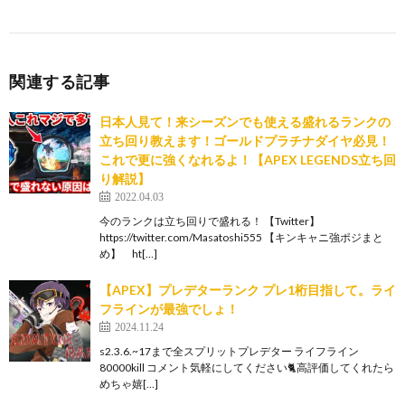
関連する記事
日本人見て！来シーズンでも使える盛れるランクの
立ち回り教えます！ゴールドプラチナダイヤ必見！
これで更に強くなれるよ！【APEX LEGENDS立ち回
り解説】
2022.04.03
今のランクは立ち回りで盛れる！ 【Twitter】
https://twitter.com/Masatoshi555 【キンキャニ強ポジまと
め】 ht[…]
【APEX】プレデターランク プレ1桁目指して。ライ
フラインが最強でしょ！
2024.11.24
s2.3.6.~17まで全スプリットプレデター ライフライン
80000kill コメント気軽にしてください🐈高評価してくれたら
めちゃ嬉[…]