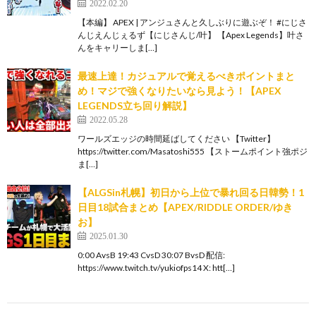
2022.02.20
【本編】 APEX | アンジュさんと久しぶりに遊ぶぞ！ #にじさ
んじえんじぇるず【にじさんじ/叶】 【Apex Legends】叶さ
んをキャリーしま[…]
最速上達！カジュアルで覚えるべきポイントまと
め！マジで強くなりたいなら見よう！【APEX
LEGENDS立ち回り解説】
2022.05.28
ワールズエッジの時間延ばしてください 【Twitter】
https://twitter.com/Masatoshi555 【ストームポイント強ポジ
ま[…]
【ALGSin札幌】初日から上位で暴れ回る日韓勢！1
日目18試合まとめ【APEX/RIDDLE ORDER/ゆき
お】
2025.01.30
0:00 AvsB 19:43 CvsD 30:07 BvsD 配信:
https://www.twitch.tv/yukiofps14 X: htt[…]