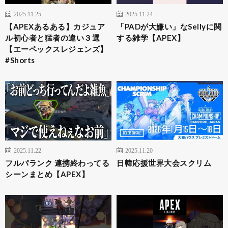
2025.11.25
2025.11.24
【APEXあるある】カジュア
「PADが大嫌い」なSellyに関
ル初心者と猛者の違い３選
する雑学【APEX】
【エーペックスレジェンズ】
#Shorts
2025.11.22
2025.11.20
フルパランク 連携終わってる
日韓応援世界大会スクリム
シーンまとめ【APEX】