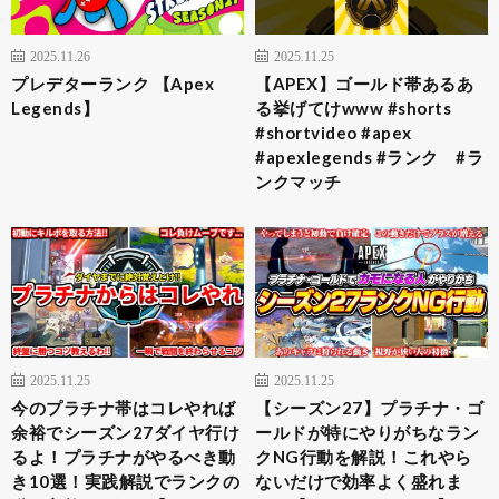
2025.11.26
2025.11.25
プレデターランク 【Apex
【APEX】ゴールド帯あるあ
Legends】
る挙げてけwww #shorts
#shortvideo #apex
#apexlegends #ランク #ラ
ンクマッチ
2025.11.25
2025.11.25
今のプラチナ帯はコレやれば
【シーズン27】プラチナ・ゴ
余裕でシーズン27ダイヤ行け
ールドが特にやりがちなラン
るよ！プラチナがやるべき動
クNG行動を解説！これやら
き10選！実践解説でランクの
ないだけで効率よく盛れま