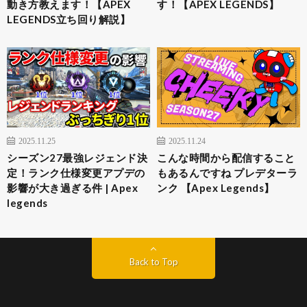
動き方教えます！【APEX
す！【APEX LEGENDS】
LEGENDS立ち回り解説】
2025.11.25
2025.11.24
シーズン27最強レジェンド決
こんな時間から配信すること
定！ランク仕様変更アプデの
もあるんですね プレデターラ
影響が大き過ぎる件 | Apex
ンク 【Apex Legends】
legends
Back to Top