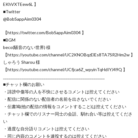
EKhVXTEew6L 】
■Twitter
@BobSappAim0304
【https://twitter.com/BobSappAim0304 】
■BGM
beco(騒音のない世界) 様
【https://youtube.com/channel/UC2KNOBqzElEs8TA7SR2Hm2w 】
しゃろう Sharou 様
【https://youtube.com/channel/UCfjca6Z_wpyinTqHdIYJ49Q 】
_______________________________________________________
■チャット欄のお願い
・誹謗中傷等の人を不快にさせるコメントは控えてください
・配信に関係のない配信者の名前を出さないでください
・伝書鳩(他の配信の情報をコメントすること)は控えてください
・チャット欄でのリスナー同士の会話、馴れ合い等は控えてくださ
い
・過度な自分語りコメントは控えてください
・同じ内容のコメントを連投するのは控えてください