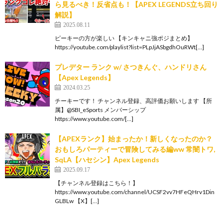
ら見るべき！反省点も！【APEX LEGENDS立ち回り
解説】
2025.08.11
ピーキーの方が楽しい 【キンキャニ強ポジまとめ】
https://youtube.com/playlist?list=PLpJjASbgdhOuRWt[…]
プレデター ランク w/ さつきんぐ、ハンドリさん
【Apex Legends】
2024.03.25
チーキーです！ チャンネル登録、高評価お願いします 【所
属】@SBI_eSports メンバーシップ
https://www.youtube.com/[…]
【APEXランク】始まったか！新しくなったのか？
おもしろパーティーで冒険してみる編ww 常闇トワ,
SqLA【ハセシン】Apex Legends
2025.09.17
【チャンネル登録はこちら！】
https://www.youtube.com/channel/UCSF2vv7HFeQHrv1Din
GLBLw 【X】[…]