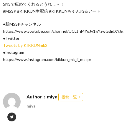
SNSで広めてくれるとうれし～！
#MSSP #KIKKUN生配信 #KIKKUNちゃんねるアート
●新MSSPチャンネル
https://www.youtube.com/channel/UCLt_iMYoJv1gYzwGdjdXYJg
●Twitter
Tweets by KIKKUNmk2
●Instagram
https://www.instagram.com/kikkun_mk_ii_mssp/
Author：miya
投稿一覧
miya