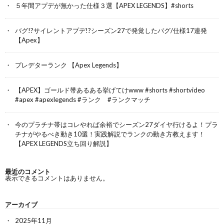
５年間アプデが無かった仕様３選【APEX LEGENDS】#shorts
バグ!?サイレントアプデ!?シーズン27で発覚したバグ/仕様17連発
【Apex】
プレデターランク 【Apex Legends】
【APEX】ゴールド帯あるある挙げてけwww #shorts #shortvideo
#apex #apexlegends #ランク #ランクマッチ
今のプラチナ帯はコレやれば余裕でシーズン27ダイヤ行けるよ！プラ
チナがやるべき動き10選！実践解説でランクの動き方教えます！
【APEX LEGENDS立ち回り解説】
最近のコメント
表示できるコメントはありません。
アーカイブ
2025年11月