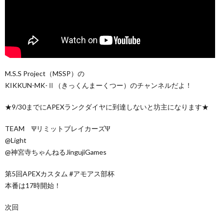
M.S.S Project（MSSP）の
KIKKUN-MK-Ⅱ（きっくんまーくつー）のチャンネルだよ！
★9/30までにAPEXランクダイヤに到達しないと坊主になります★
TEAM ΨリミットブレイカーズΨ
@Light
@神宮寺ちゃんねるJingujiGames
第5回APEXカスタム #アモアス部杯
本番は17時開始！
次回