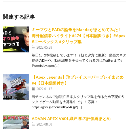
関連する記事
キーマウとPADの論争をMandeがまとめてみた！
海外配信者ハイライト#474【日本語訳つき】#Apex
#エーペックス #クリップ集
2022.05.28
毎日1、2本投稿しています！（朝と夕方に更新） 動画のネタ
提供のDMや、動画編集を手伝ってくれる方はTwitterまで↓
Tweets by apex[…]
【Apex Legends】珍プレイ スーパープレイまとめ
#4【日本語訳付き】
2022.01.17
当チャンネルでは現在日本人クリップ集を作るため下記のリ
ンクでゲーム動画を大募集中です！ 応募：
https://goo.gl/forms/Ky64QjR[…]
ADVAN APEX V601 織戸 学の評価総まとめ
2025.08.08